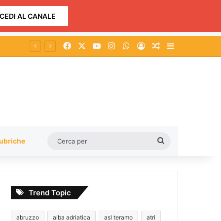
CEDI AL CANALE
Facebook
X
You Tube
Instagram
WhatsApp
Accedi
Un articolo a c
Barra lateral
Cerca
ubriche
per
Trend Topic
abruzzo
alba adriatica
asl teramo
atri