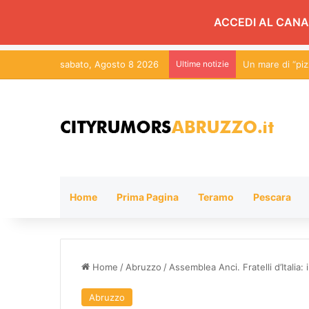
ACCEDI AL CANA
sabato, Agosto 8 2026
Ultime notizie
Un mare di “pizz
Home
Prima Pagina
Teramo
Pescara
Home
/
Abruzzo
/
Assemblea Anci. Fratelli d’Italia: 
Abruzzo