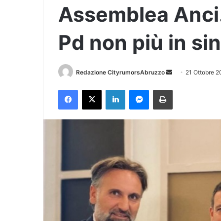
Assemblea Anci. Fr
Pd non più in sin
Redazione CityrumorsAbruzzo
I
21 Ottobre 
n
Facebook
X
LinkedIn
Messenger
Stampa
v
i
a
u
n
'
e
m
a
i
l