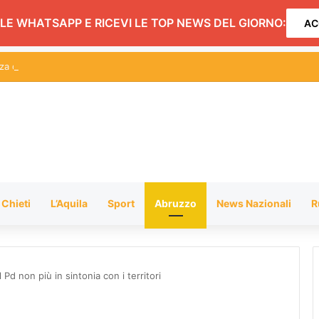
LE WHATSAPP E RICEVI LE TOP NEWS DEL GIORNO:
AC
a dogge”: l’iniziativa ad Alba Adriatica
Chieti
L’Aquila
Sport
Abruzzo
News Nazionali
R
il Pd non più in sintonia con i territori