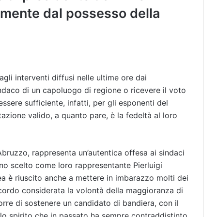
amente dal possesso della
i interventi diffusi nelle ultime ore dai
indaco di un capoluogo di regione o ricevere il voto
sere sufficiente, infatti, per gli esponenti del
tazione valido, a quanto pare, è la fedeltà al loro
bruzzo, rappresenta un’autentica offesa ai sindaci
no scelto come loro rappresentante Pierluigi
lea è riuscito anche a mettere in imbarazzo molti dei
ccordo considerata la volontà della maggioranza di
orre di sostenere un candidato di bandiera, con il
 lo spirito che in passato ha sempre contraddistinto