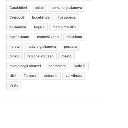
Carabinieri
chieti
comune giulianova
Corropoli
Eccellenza
Fossacesia
giulianova
laquila
marco marsilio
martinsicuro
montesilvano
mosciano
nereto
notizie giulianova
pescara
pineto
regione abruzzo
roseto
roseto degli abruzzi
santomero
Serie D
silvi
Teramo
tortoreto
val vibrata
Vasto