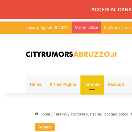
ACCEDI AL CANA
sabato, Agosto 8 2026
Ultime notizie
Studio Confeser
Home
Prima Pagina
Teramo
Pescara
Home
/
Teramo
/
Tortoreto, rischio idrogeologico: 
Teramo