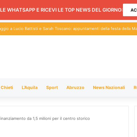
LE WHATSAPP E RICEVI LE TOP NEWS DEL GIORNO:
AC
centi sul Pil: in Abruzzo nel 2026 cresce dello 0,9%
Chieti
L’Aquila
Sport
Abruzzo
News Nazionali
R
finanziamento da 1,5 milioni per il centro storico