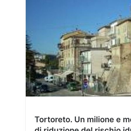
i
l
Tortoreto. Un milione e me
di riduzione del rischio i