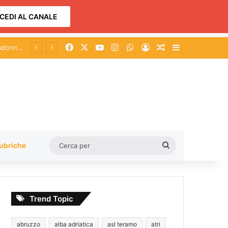
CEDI AL CANALE
Facebook
X
You Tube
Instagram
WhatsApp
Accedi
Un articolo a c
Barra lateral
Cerca
ubriche
per
Trend Topic
abruzzo
alba adriatica
asl teramo
atri