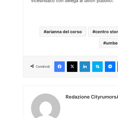
vicesindaco con delega ai lavori pubblici.
arianna del corso
centro stor
umber
Facebook
X
LinkedIn
Skype
Messenger
Condividi
Redazione Cityrumors