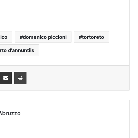
ico
domenico piccioni
tortoreto
to d'annuntiis
Condividi via mail
Stampa
Abruzzo