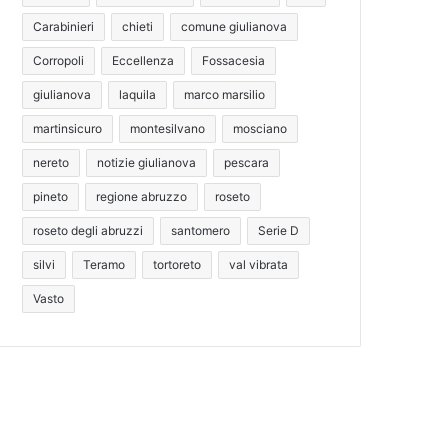
Carabinieri
chieti
comune giulianova
Corropoli
Eccellenza
Fossacesia
giulianova
laquila
marco marsilio
martinsicuro
montesilvano
mosciano
nereto
notizie giulianova
pescara
pineto
regione abruzzo
roseto
roseto degli abruzzi
santomero
Serie D
silvi
Teramo
tortoreto
val vibrata
Vasto