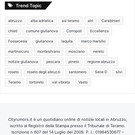
Trend Topic
abruzzo
alba adriatica
asl teramo
atri
Carabinieri
chieti
comune giulianova
Corropoli
Eccellenza
Fossacesia
giulianova
laquila
marco marsilio
martinsicuro
montesilvano
mosciano
nereto
notizie giulianova
pescara
pineto
regione abruzzo
roseto
roseto degli abruzzi
santomero
Serie D
silvi
Teramo
tortoreto
val vibrata
Vasto
Cityrumors.it é un quotidiano online di notizie locali in Abruzzo,
iscritto al Registro della Stampa presso il Tribunale di Teramo.
Iscrizione n 607 del 14 Luglio del 2009. P. I.: 01964530677 –