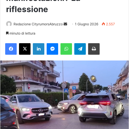
riflessione
Redazione CityrumorsAbruzzo
I
1 Giugno 2026
2.557
n
minuto di lettura
v
Facebook
X
LinkedIn
Messenger
WhatsApp
Telegram
Stampa
i
a
u
n
'
e
m
a
i
l