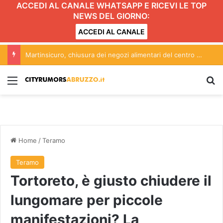
ACCEDI AL CANALE WHATSAPP E RICEVI LE TOP
NEWS DEL GIORNO:
ACCEDI AL CANALE
Martinsicuro, chiusura dei negozi alimentari del centro entro le 20.30: l’ordinanza
Menu
C
Home
/
Teramo
Teramo
Tortoreto, è giusto chiudere il
lungomare per piccole
manifestazioni? La