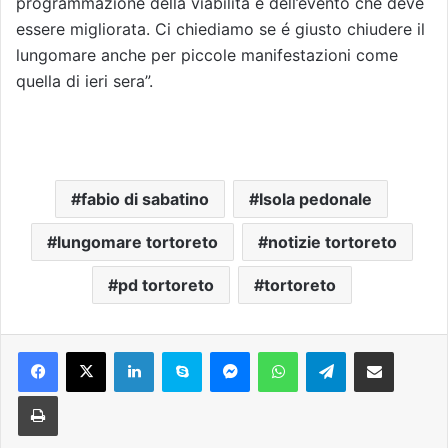
programmazione della viabilità e dell’evento che deve
essere migliorata. Ci chiediamo se é giusto chiudere il
lungomare anche per piccole manifestazioni come
quella di ieri sera”.
fabio di sabatino
Isola pedonale
lungomare tortoreto
notizie tortoreto
pd tortoreto
tortoreto
Facebook
X
LinkedIn
Skype
Messenger
WhatsApp
Telegram
Condividi via mail
Stampa