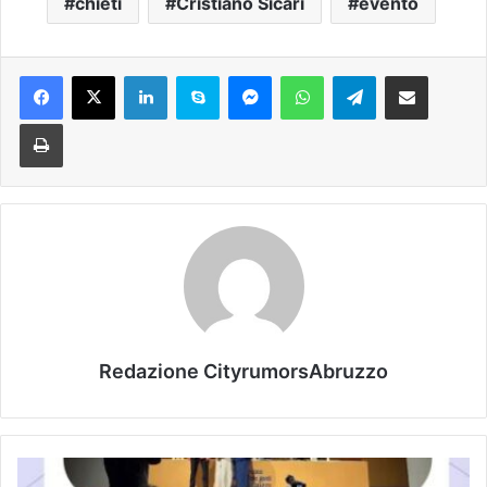
chieti
Cristiano Sicari
evento
Facebook
X
LinkedIn
Skype
Messenger
WhatsApp
Telegram
Condividi via mail
Stampa
Redazione CityrumorsAbruzzo