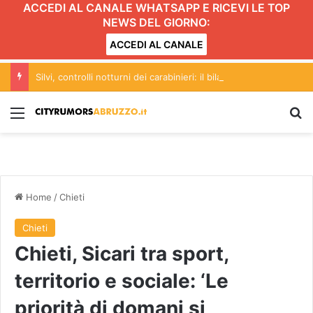
ACCEDI AL CANALE WHATSAPP E RICEVI LE TOP
NEWS DEL GIORNO:
ACCEDI AL CANALE
Silvi, controlli notturni dei carabinieri: il bilancio dell’operazione
Menu
C
Home
/
Chieti
Chieti
Chieti, Sicari tra sport,
territorio e sociale: ‘Le
priorità di domani si