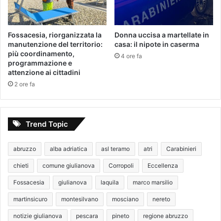
Fossacesia, riorganizzata la
Donna uccisa a martellate in
manutenzione del territorio:
casa: il nipote in caserma
più coordinamento,
4 ore fa
programmazione e
attenzione ai cittadini
2 ore fa
Trend Topic
abruzzo
alba adriatica
asl teramo
atri
Carabinieri
chieti
comune giulianova
Corropoli
Eccellenza
Fossacesia
giulianova
laquila
marco marsilio
martinsicuro
montesilvano
mosciano
nereto
notizie giulianova
pescara
pineto
regione abruzzo