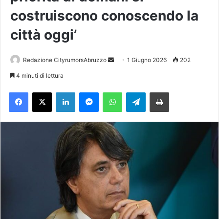
costruiscono conoscendo la
città oggi’
Redazione CityrumorsAbruzzo
I
1 Giugno 2026
202
n
4 minuti di lettura
v
Facebook
X
LinkedIn
Messenger
WhatsApp
Telegram
Stampa
i
a
u
n
'
e
m
a
i
l