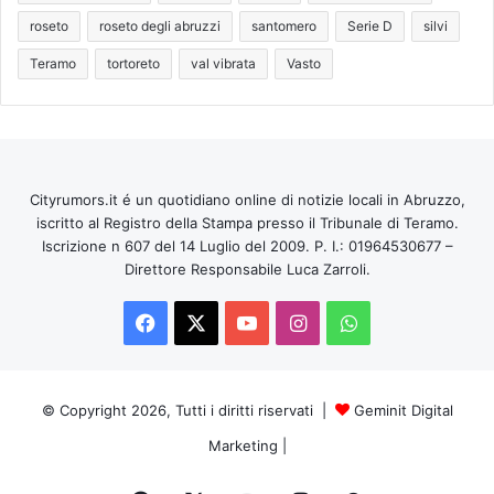
roseto
roseto degli abruzzi
santomero
Serie D
silvi
Teramo
tortoreto
val vibrata
Vasto
Cityrumors.it é un quotidiano online di notizie locali in Abruzzo,
iscritto al Registro della Stampa presso il Tribunale di Teramo.
Iscrizione n 607 del 14 Luglio del 2009. P. I.: 01964530677 –
Direttore Responsabile Luca Zarroli.
Facebook
X
You
Instagram
WhatsApp
Tube
© Copyright 2026, Tutti i diritti riservati |
Geminit Digital
Marketing
|