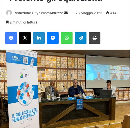
Redazione CityrumorsAbruzzo
I
23 Maggio 2023
414
n
2 minuti di lettura
v
Facebook
X
LinkedIn
Messenger
WhatsApp
Telegram
Stampa
i
a
u
n
'
e
m
a
i
l