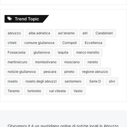
Trend Topic
abruzzo
alba adriatica
asl teramo
atri
Carabinieri
chieti
comune giulianova
Corropoli
Eccellenza
Fossacesia
giulianova
laquila
marco marsilio
martinsicuro
montesilvano
mosciano
nereto
notizie giulianova
pescara
pineto
regione abruzzo
roseto
roseto degli abruzzi
santomero
Serie D
silvi
Teramo
tortoreto
val vibrata
Vasto
Cityrumors.it é un quotidiano online di notizie locali in Abruzzo,