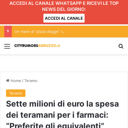
ACCEDI AL CANALE WHATSAPP E RICEVI LE TOP
NEWS DEL GIORNO:
ACCEDI AL CANALE
Un mare di “pizza dogge”: l’iniziativa ad Alba Adriatica
Menu
C
Home
/
Teramo
Teramo
Sette milioni di euro la spesa
dei teramani per i farmaci:
“Preferite gli equivalenti”