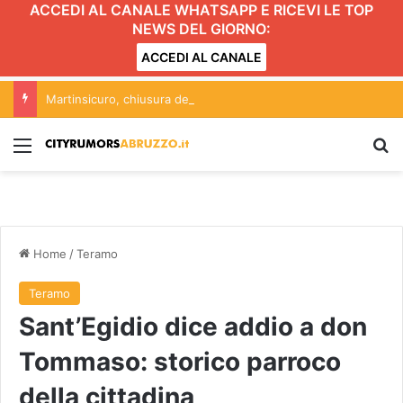
ACCEDI AL CANALE WHATSAPP E RICEVI LE TOP
NEWS DEL GIORNO:
ACCEDI AL CANALE
Martinsicuro, chiusura dei negozi alimentari del centro entro le 20.30: l’ordinanza
Menu
C
Home
/
Teramo
Teramo
Sant’Egidio dice addio a don
Tommaso: storico parroco
della cittadina