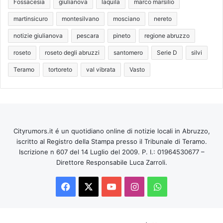
Fossacesia
giulianova
laquila
marco marsilio
martinsicuro
montesilvano
mosciano
nereto
notizie giulianova
pescara
pineto
regione abruzzo
roseto
roseto degli abruzzi
santomero
Serie D
silvi
Teramo
tortoreto
val vibrata
Vasto
Cityrumors.it é un quotidiano online di notizie locali in Abruzzo,
iscritto al Registro della Stampa presso il Tribunale di Teramo.
Iscrizione n 607 del 14 Luglio del 2009. P. I.: 01964530677 –
Direttore Responsabile Luca Zarroli.
Facebook
X
You
Instagram
WhatsApp
Tube