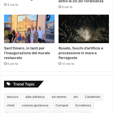
entro le 20.30: l’ordinanza
4 ore fa
6 ore fa
Sant’Omero, in tanti per
Roseto, fuochi d’artificio e
l’inaugurazione del murale
processione in mare a
restaurato
Ferragosto
6 ore fa
10 ore fa
Trend Topic
abruzzo
alba adriatica
asl teramo
atri
Carabinieri
chieti
comune giulianova
Corropoli
Eccellenza