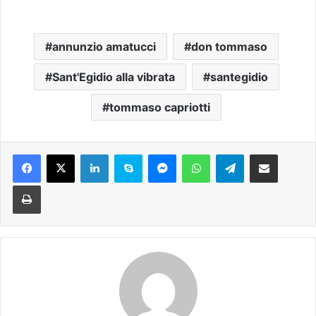
annunzio amatucci
don tommaso
Sant'Egidio alla vibrata
santegidio
tommaso capriotti
Facebook
X
LinkedIn
Skype
Messenger
WhatsApp
Telegram
Condividi via mail
Stampa