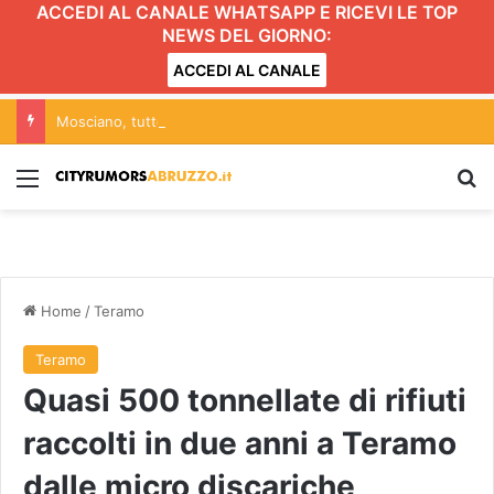
ACCEDI AL CANALE WHATSAPP E RICEVI LE TOP
NEWS DEL GIORNO:
ACCEDI AL CANALE
Mosciano, tutto pronto per la nuova edizione di “Voci dal Medioevo”
Menu
C
Home
/
Teramo
Teramo
Quasi 500 tonnellate di rifiuti
raccolti in due anni a Teramo
dalle micro discariche