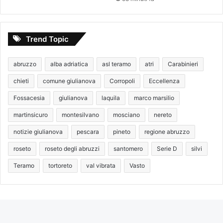
Trend Topic
abruzzo
alba adriatica
asl teramo
atri
Carabinieri
chieti
comune giulianova
Corropoli
Eccellenza
Fossacesia
giulianova
laquila
marco marsilio
martinsicuro
montesilvano
mosciano
nereto
notizie giulianova
pescara
pineto
regione abruzzo
roseto
roseto degli abruzzi
santomero
Serie D
silvi
Teramo
tortoreto
val vibrata
Vasto