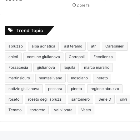
2 ore fa
Trend Topic
abruzzo
alba adriatica
asl teramo
atri
Carabinieri
chieti
comune giulianova
Corropoli
Eccellenza
Fossacesia
giulianova
laquila
marco marsilio
martinsicuro
montesilvano
mosciano
nereto
notizie giulianova
pescara
pineto
regione abruzzo
roseto
roseto degli abruzzi
santomero
Serie D
silvi
Teramo
tortoreto
val vibrata
Vasto