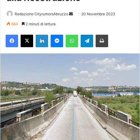
Redazione CityrumorsAbruzzo
I
20 Novembre 2023
n
664
2 minuti di lettura
v
Facebook
X
LinkedIn
Messenger
WhatsApp
Telegram
Stampa
i
a
u
n
'
e
m
a
i
l