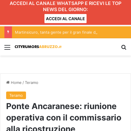
ACCEDI AL CANALE WHATSAPP E RICEVI LE TOP
NEWS DEL GIORNO:
ACCEDI AL CANALE
Martinsicuro, tanta gente per il gran finale del Carnevale estivo FOTO
Menu
C
Home
/
Teramo
Teramo
Ponte Ancaranese: riunione
operativa con il commissario
alla ricostruzione