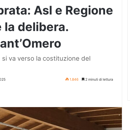
rata: Asl e Regione
la delibera.
Sant’Omero
: si va verso la costituzione del
2025
1.846
2 minuti di lettura