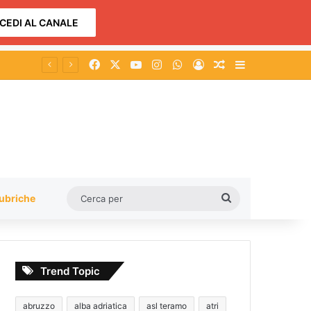
CEDI AL CANALE
Facebook
X
You Tube
Instagram
WhatsApp
Accedi
Un articolo a c
Barra lateral
Cerca
ubriche
per
Trend Topic
abruzzo
alba adriatica
asl teramo
atri