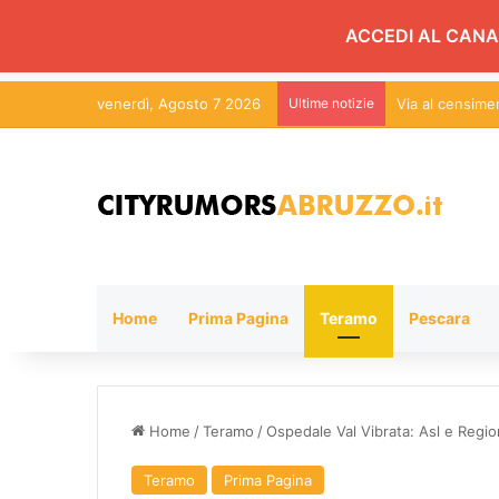
ACCEDI AL CANA
venerdì, Agosto 7 2026
Ultime notizie
Via al censim
Home
Prima Pagina
Teramo
Pescara
Home
/
Teramo
/
Ospedale Val Vibrata: Asl e Regi
Teramo
Prima Pagina