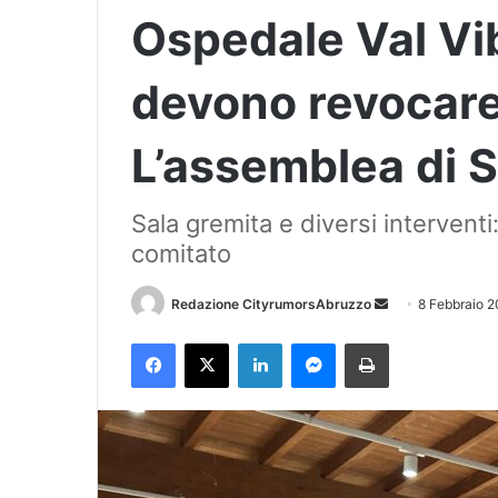
Ospedale Val Vib
devono revocare 
L’assemblea di 
Sala gremita e diversi interventi
comitato
Redazione CityrumorsAbruzzo
I
8 Febbraio 
n
Facebook
X
LinkedIn
Messenger
Stampa
v
i
a
u
n
'