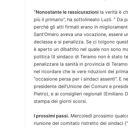
“Nonostante le rassicurazioni
la verità è ch
più il primario”, ha sottolineato Luzii. ” Da
perchè gli atti firmati erano in miglioramen
Sant’Omero aveva una vocazione, essere un 
declassa e si penalizza. Se ci tolgono queste
è aperto un dibattito nel quale non sono m
politica (Il sindaco di Teramo non è stato t
penalizzare la sanità in provincia di Teram
nel ricordare che le vere riduzioni dei prima
“occasione persa per i sindaci assenti”. E 
presidente dell’Unione dei Comuni e presiden
Pietro), e ai consiglieri regionali (Emilian
stampa dei giorni scorsi.
I prossimi passi.
Mercoledì prossimo qualco
riunione del comitato ristretto dei sindaci (