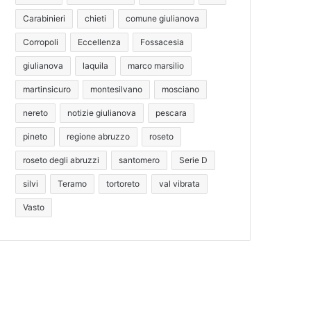
Carabinieri
chieti
comune giulianova
Corropoli
Eccellenza
Fossacesia
giulianova
laquila
marco marsilio
martinsicuro
montesilvano
mosciano
nereto
notizie giulianova
pescara
pineto
regione abruzzo
roseto
roseto degli abruzzi
santomero
Serie D
silvi
Teramo
tortoreto
val vibrata
Vasto