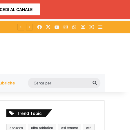
CEDI AL CANALE
Facebook
X
You Tube
Instagram
WhatsApp
Accedi
Un articolo a c
Barra lateral
Cerca
ubriche
per
Trend Topic
abruzzo
alba adriatica
asl teramo
atri