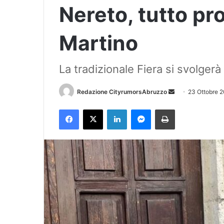
Nereto, tutto pr
Martino
La tradizionale Fiera si svolgerà
Redazione CityrumorsAbruzzo
I
23 Ottobre 
n
Facebook
X
LinkedIn
Messenger
Stampa
v
i
a
u
n
'
e
m
a
i