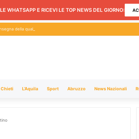
LE WHATSAPP E RICEVI LE TOP NEWS DEL GIORNO:
AC
insegna della qualità: le proposte della Macelleria Polleria Carusi
Chieti
L’Aquila
Sport
Abruzzo
News Nazionali
R
tino