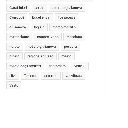
Carabinieri
chieti
comune giulianova
Corropoli
Eccellenza
Fossacesia
giulianova
laquila
marco marsilio
martinsicuro
montesilvano
mosciano
nereto
notizie giulianova
pescara
pineto
regione abruzzo
roseto
roseto degli abruzzi
santomero
Serie D
silvi
Teramo
tortoreto
val vibrata
Vasto