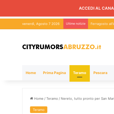
ACCEDI AL CANA
venerdì, Agosto 7 2026
Ultime notizie
Ferragosto all’
Home
Prima Pagina
Teramo
Pescara
Home
/
Teramo
/
Nereto, tutto pronto per San Mar
Teramo