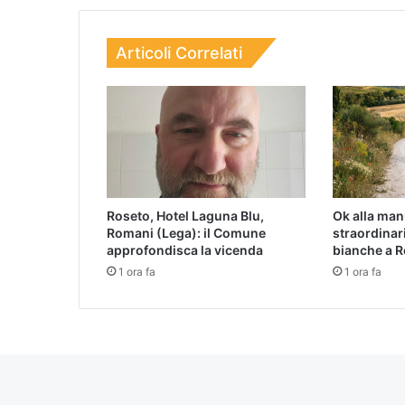
Articoli Correlati
Roseto, Hotel Laguna Blu,
Ok alla ma
Romani (Lega): il Comune
straordinari
approfondisca la vicenda
bianche a 
1 ora fa
1 ora fa