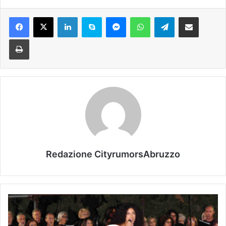
Facebook
X
LinkedIn
Skype
Messenger
WhatsApp
Telegram
Condividi via mail
Stampa
Redazione CityrumorsAbruzzo