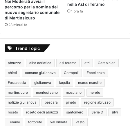
Noi Moderati avvia il
nella Asl di Teramo
percorso per la nomina del
1 ora fa
nuovo segretario comunale
di Martinsicuro
28 minuti fa
Trend Topic
abruzzo
alba adriatica
asl teramo
atri
Carabinieri
chieti
comune giulianova
Corropoli
Eccellenza
Fossacesia
giulianova
laquila
marco marsilio
martinsicuro
montesilvano
mosciano
nereto
notizie giulianova
pescara
pineto
regione abruzzo
roseto
roseto degli abruzzi
santomero
Serie D
silvi
Teramo
tortoreto
val vibrata
Vasto