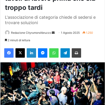
troppo tardi
L'associazione di categoria chiede di sedersi e
trovare soluzioni
Redazione CityrumorsAbruzzo
I
1 Agosto 2025
1.250
n
2 minuti di lettura
v
Facebook
X
LinkedIn
Messenger
WhatsApp
Telegram
Stampa
i
a
u
n
'
e
m
a
i
l