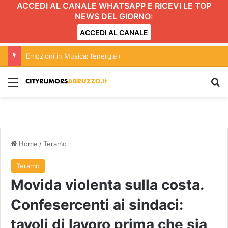
ACCEDI AL CANALE WHATSAPP E RICEVI LE TOP
NEWS DEL GIORNO:
ACCEDI AL CANALE
Emozioni in Musica: l’energia dilagante di Serena Brancale conquista Roseto
Menu
C
Home
/
Teramo
Teramo
Movida violenta sulla costa.
Confesercenti ai sindaci:
tavoli di lavoro prima che sia