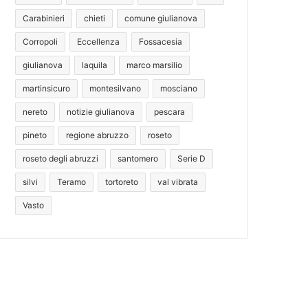
Carabinieri
chieti
comune giulianova
Corropoli
Eccellenza
Fossacesia
giulianova
laquila
marco marsilio
martinsicuro
montesilvano
mosciano
nereto
notizie giulianova
pescara
pineto
regione abruzzo
roseto
roseto degli abruzzi
santomero
Serie D
silvi
Teramo
tortoreto
val vibrata
Vasto