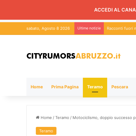
ACCEDI AL CANA
sabato, Agosto 8 2026
Ultime notizie
Racconti fuori m
Home
Prima Pagina
Teramo
Pescara
Home
/
Teramo
/
Motociclismo, doppio successo per
Teramo