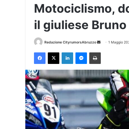
Motociclismo, d
il giuliese Bruno
Redazione CityrumorsAbruzzo
I
1 Maggio 20
n
Facebook
X
LinkedIn
Messenger
Stampa
v
i
a
u
n
'
e
m
a
i
l