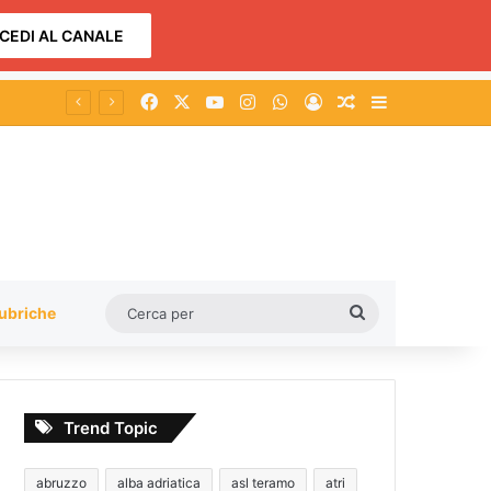
CEDI AL CANALE
Facebook
X
You Tube
Instagram
WhatsApp
Accedi
Un articolo a c
Barra lateral
Cerca
ubriche
per
Trend Topic
abruzzo
alba adriatica
asl teramo
atri