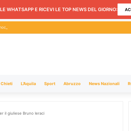
LE WHATSAPP E RICEVI LE TOP NEWS DEL GIORNO:
AC
oda: a Silvi i libro di Gilda Totaro
Chieti
L’Aquila
Sport
Abruzzo
News Nazionali
R
 il giuliese Bruno Ieraci