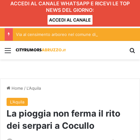
ACCEDI AL CANALE WHATSAPP E RICEVI LE TOP
NEWS DEL GIORNO:
ACCEDI AL CANALE
Via al censimento arboreo nel comune di Teramo
Menu
C
Home
/
L'Aquila
L'Aquila
La pioggia non ferma il rito
dei serpari a Cocullo