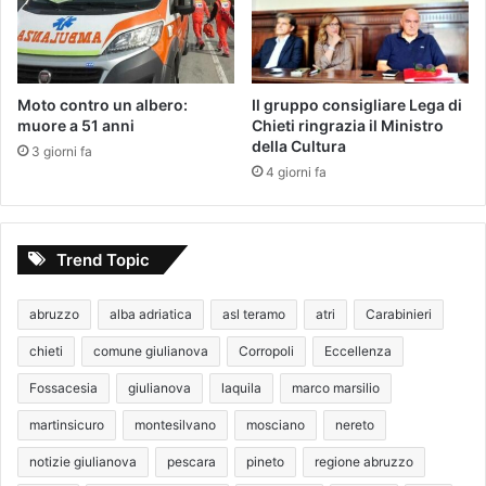
Moto contro un albero:
Il gruppo consigliare Lega di
muore a 51 anni
Chieti ringrazia il Ministro
della Cultura
3 giorni fa
4 giorni fa
Trend Topic
abruzzo
alba adriatica
asl teramo
atri
Carabinieri
chieti
comune giulianova
Corropoli
Eccellenza
Fossacesia
giulianova
laquila
marco marsilio
martinsicuro
montesilvano
mosciano
nereto
notizie giulianova
pescara
pineto
regione abruzzo