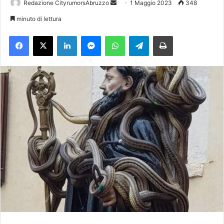
Redazione CityrumorsAbruzzo
I
1 Maggio 2023
348
n
minuto di lettura
v
Facebook
X
LinkedIn
Messenger
WhatsApp
Telegram
Stampa
i
a
u
n
'
e
m
a
i
l