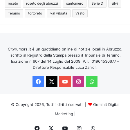
roseto
roseto degli abruzzi
santomero
Serie D
silvi
Teramo
tortoreto
val vibrata
Vasto
Cityrumors.it é un quotidiano online di notizie locali in Abruzzo,
iscritto al Registro della Stampa presso il Tribunale di Teramo.
Iscrizione n 607 del 14 Luglio del 2009. P. I.: 01964530677 –
Direttore Responsabile Luca Zarroli.
Facebook
X
You
Instagram
WhatsApp
Tube
© Copyright 2026, Tutti i diritti riservati |
Geminit Digital
Marketing
|
Facebook
X
You
Instagram
WhatsApp