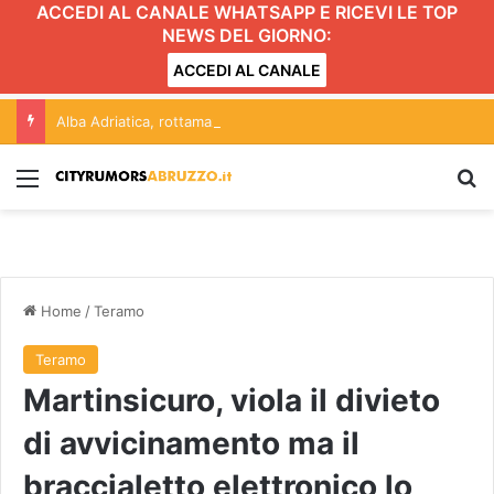
ACCEDI AL CANALE WHATSAPP E RICEVI LE TOP
NEWS DEL GIORNO:
ACCEDI AL CANALE
Alba Adriatica, rottamazione quinquies. Un dato è chiaro: “amministrazione ha deciso di non aderire”
Menu
C
Home
/
Teramo
Teramo
Martinsicuro, viola il divieto
di avvicinamento ma il
braccialetto elettronico lo