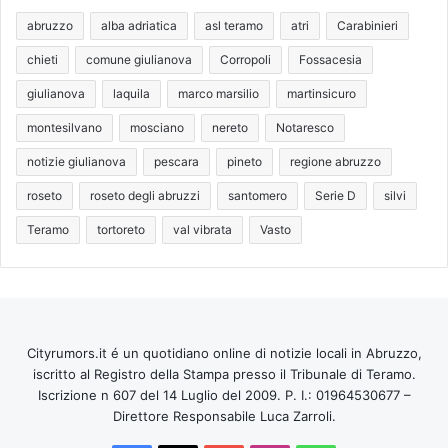
abruzzo
alba adriatica
asl teramo
atri
Carabinieri
chieti
comune giulianova
Corropoli
Fossacesia
giulianova
laquila
marco marsilio
martinsicuro
montesilvano
mosciano
nereto
Notaresco
notizie giulianova
pescara
pineto
regione abruzzo
roseto
roseto degli abruzzi
santomero
Serie D
silvi
Teramo
tortoreto
val vibrata
Vasto
Cityrumors.it é un quotidiano online di notizie locali in Abruzzo,
iscritto al Registro della Stampa presso il Tribunale di Teramo.
Iscrizione n 607 del 14 Luglio del 2009. P. I.: 01964530677 –
Direttore Responsabile Luca Zarroli.