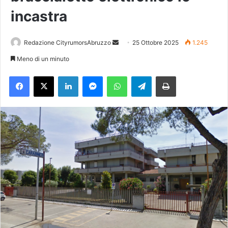
incastra
Redazione CityrumorsAbruzzo
I
25 Ottobre 2025
1.245
n
Meno di un minuto
v
Facebook
X
LinkedIn
Messenger
WhatsApp
Telegram
Stampa
i
a
u
n
'
e
m
a
i
l