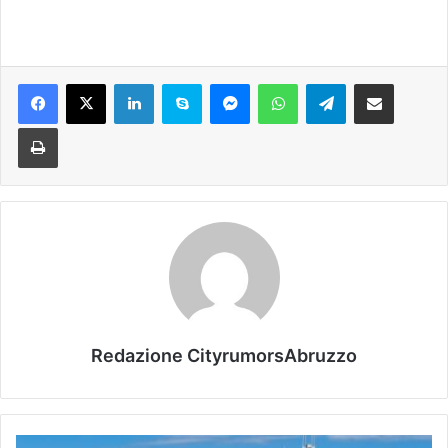
Facebook
X
LinkedIn
Skype
Messenger
WhatsApp
Telegram
Condividi via mail
Stampa
Redazione CityrumorsAbruzzo