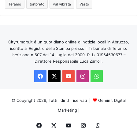
Teramo
tortoreto
val vibrata
Vasto
Cityrumors.it é un quotidiano online di notizie locali in Abruzzo,
iscritto al Registro della Stampa presso il Tribunale di Teramo.
Iscrizione n 607 del 14 Luglio del 2009. P. I.: 01964530677 –
Direttore Responsabile Luca Zarroli.
Facebook
X
You
Instagram
WhatsApp
Tube
© Copyright 2026, Tutti i diritti riservati |
Geminit Digital
Marketing
|
Facebook
X
You
Instagram
WhatsApp