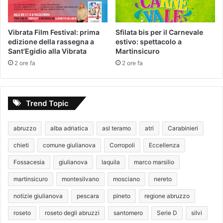
Vibrata Film Festival: prima
Sfilata bis per il Carnevale
edizione della rassegna a
estivo: spettacolo a
Sant’Egidio alla Vibrata
Martinsicuro
2 ore fa
2 ore fa
Trend Topic
abruzzo
alba adriatica
asl teramo
atri
Carabinieri
chieti
comune giulianova
Corropoli
Eccellenza
Fossacesia
giulianova
laquila
marco marsilio
martinsicuro
montesilvano
mosciano
nereto
notizie giulianova
pescara
pineto
regione abruzzo
roseto
roseto degli abruzzi
santomero
Serie D
silvi