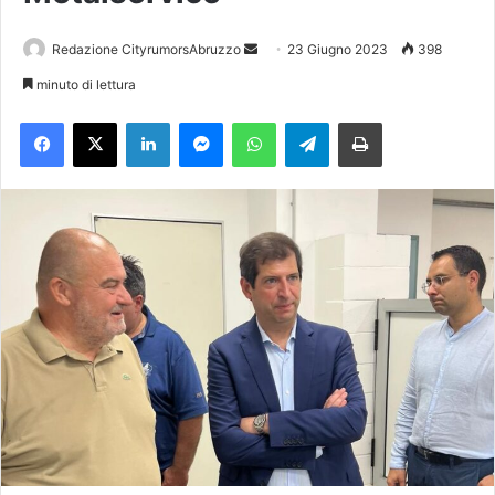
Redazione CityrumorsAbruzzo
I
23 Giugno 2023
398
n
minuto di lettura
v
Facebook
X
LinkedIn
Messenger
WhatsApp
Telegram
Stampa
i
a
u
n
'
e
m
a
i
l