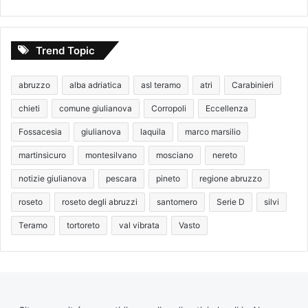
Trend Topic
abruzzo
alba adriatica
asl teramo
atri
Carabinieri
chieti
comune giulianova
Corropoli
Eccellenza
Fossacesia
giulianova
laquila
marco marsilio
martinsicuro
montesilvano
mosciano
nereto
notizie giulianova
pescara
pineto
regione abruzzo
roseto
roseto degli abruzzi
santomero
Serie D
silvi
Teramo
tortoreto
val vibrata
Vasto