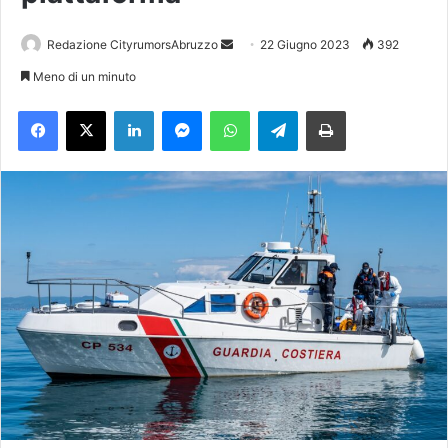
Redazione CityrumorsAbruzzo
I
22 Giugno 2023
392
n
Meno di un minuto
v
Facebook
X
LinkedIn
Messenger
WhatsApp
Telegram
Stampa
i
a
u
n
'
e
m
a
i
l