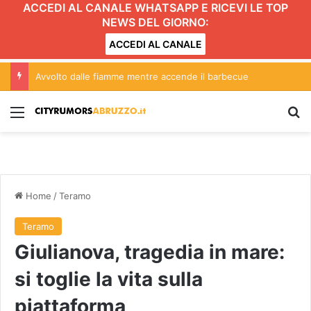
ACCEDI AL CANALE WHATSAPP E RICEVI LE TOP
NEWS DEL GIORNO:
ACCEDI AL CANALE
Avvolto dalle fiamme mentre accende il barbecue
Menu
C
Home
/
Teramo
Teramo
Giulianova, tragedia in mare:
si toglie la vita sulla
piattaforma