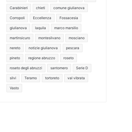
Carabinieri
chieti
comune giulianova
Corropoli
Eccellenza
Fossacesia
giulianova
laquila
marco marsilio
martinsicuro
montesilvano
mosciano
nereto
notizie giulianova
pescara
pineto
regione abruzzo
roseto
roseto degli abruzzi
santomero
Serie D
silvi
Teramo
tortoreto
val vibrata
Vasto