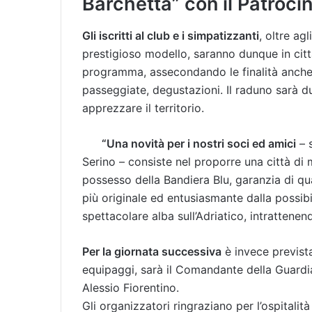
Barchetta” con il Patroci
Gli iscritti al club e i simpatizzanti
, oltre ag
prestigioso modello, saranno dunque in città
programma, assecondando le finalità anche tu
passeggiate, degustazioni. Il raduno sarà d
apprezzare il territorio.
“Una novità per i nostri soci ed amici
– 
Serino – consiste nel proporre una città di 
possesso della Bandiera Blu, garanzia di qua
più originale ed entusiasmante dalla possibil
spettacolare alba sull’Adriatico, intrattenen
Per la giornata successiva
è invece prevista
equipaggi, sarà il Comandante della Guardia
Alessio Fiorentino.
Gli organizzatori ringraziano per l’ospitalit