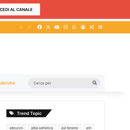
CEDI AL CANALE
Facebook
X
You Tube
Instagram
WhatsApp
Accedi
Un articolo a c
Barra lateral
Cerca
ubriche
per
Trend Topic
abruzzo
alba adriatica
asl teramo
atri