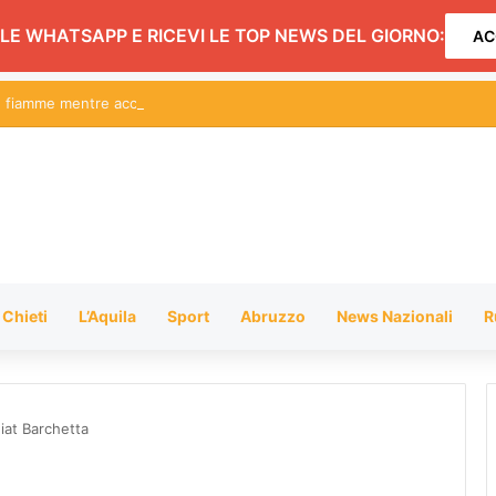
LE WHATSAPP E RICEVI LE TOP NEWS DEL GIORNO:
AC
le fiamme mentre accende il barbecue
Chieti
L’Aquila
Sport
Abruzzo
News Nazionali
R
Fiat Barchetta