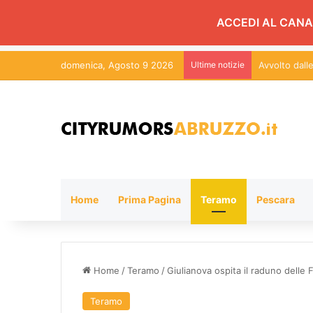
ACCEDI AL CANA
domenica, Agosto 9 2026
Ultime notizie
Avvolto dal
Home
Prima Pagina
Teramo
Pescara
Home
/
Teramo
/
Giulianova ospita il raduno delle 
Teramo