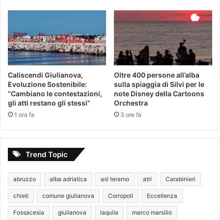
Caliscendi Giulianova,
​Oltre 400 persone all’alba
Evoluzione Sostenibile:
sulla spiaggia di Silvi per le
“Cambiano le contestazioni,
note Disney della Cartoons
gli atti restano gli stessi”
Orchestra
1 ora fa
3 ore fa
Trend Topic
abruzzo
alba adriatica
asl teramo
atri
Carabinieri
chieti
comune giulianova
Corropoli
Eccellenza
Fossacesia
giulianova
laquila
marco marsilio