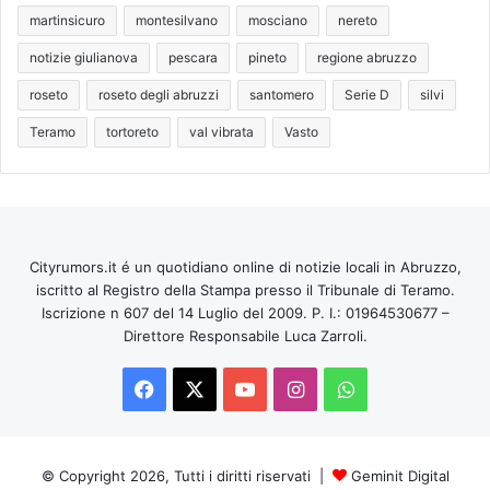
martinsicuro
montesilvano
mosciano
nereto
notizie giulianova
pescara
pineto
regione abruzzo
roseto
roseto degli abruzzi
santomero
Serie D
silvi
Teramo
tortoreto
val vibrata
Vasto
Cityrumors.it é un quotidiano online di notizie locali in Abruzzo,
iscritto al Registro della Stampa presso il Tribunale di Teramo.
Iscrizione n 607 del 14 Luglio del 2009. P. I.: 01964530677 –
Direttore Responsabile Luca Zarroli.
Facebook
X
You
Instagram
WhatsApp
Tube
© Copyright 2026, Tutti i diritti riservati |
Geminit Digital