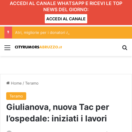
ACCEDI AL CANALE WHATSAPP E RICEVI LE TOP
NEWS DEL GIORNO:
ACCEDI AL CANALE
Atri, migliorie per i donatori AVIS: parcheggio dedicato e locali ristoro rinnovati
Menu
C
Home
/
Teramo
Teramo
Giulianova, nuova Tac per
l’ospedale: iniziati i lavori