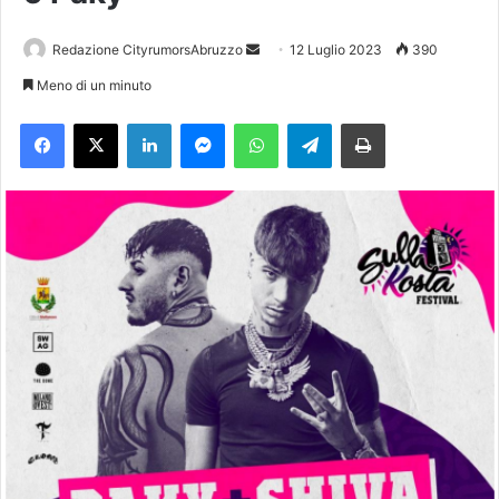
Redazione CityrumorsAbruzzo
I
12 Luglio 2023
390
n
Meno di un minuto
v
Facebook
X
LinkedIn
Messenger
WhatsApp
Telegram
Stampa
i
a
u
n
'
e
m
a
i
l