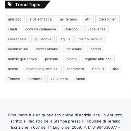
Trend Topic
abruzzo
alba adriatica
asl teramo
atri
Carabinieri
chieti
comune giulianova
Corropoli
Eccellenza
Fossacesia
giulianova
laquila
marco marsilio
martinsicuro
montesilvano
mosciano
nereto
notizie giulianova
pescara
pineto
regione abruzzo
roseto
roseto degli abruzzi
santomero
Serie D
silvi
Teramo
tortoreto
val vibrata
Vasto
Cityrumors.it é un quotidiano online di notizie locali in Abruzzo,
iscritto al Registro della Stampa presso il Tribunale di Teramo.
Iscrizione n 607 del 14 Luglio del 2009. P. I.: 01964530677 –