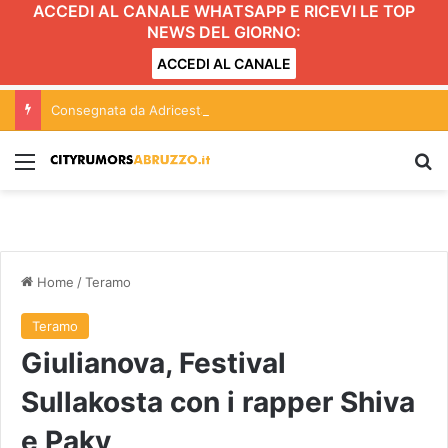
ACCEDI AL CANALE WHATSAPP E RICEVI LE TOP
NEWS DEL GIORNO:
ACCEDI AL CANALE
Consegnata da Adricesta al 118 di Pescara una moto medica dedicata a Giampiero Panzino
Menu
C
Home
/
Teramo
Teramo
Giulianova, Festival
Sullakosta con i rapper Shiva
e Paky