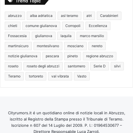
Trend Topic
abruzzo
alba adriatica
asl teramo
atri
Carabinieri
chieti
comune giulianova
Corropoli
Eccellenza
Fossacesia
giulianova
laquila
marco marsilio
martinsicuro
montesilvano
mosciano
nereto
notizie giulianova
pescara
pineto
regione abruzzo
roseto
roseto degli abruzzi
santomero
Serie D
silvi
Teramo
tortoreto
val vibrata
Vasto
Cityrumors.it é un quotidiano online di notizie locali in Abruzzo,
iscritto al Registro della Stampa presso il Tribunale di Teramo.
Iscrizione n 607 del 14 Luglio del 2009. P. I.: 01964530677 –
Direttore Responsabile Luca Zarroli.