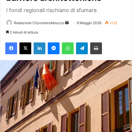
I fondi regionali rischiano di sfumare
Redazione CityrumorsAbruzzo
I
9 Maggio 2026
1.122
n
2 minuti di lettura
v
Facebook
X
LinkedIn
Messenger
WhatsApp
Telegram
Stampa
i
a
u
n
'
e
m
a
i
l