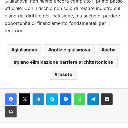
Giulianova, non hanno ancora compiuto il primo passo
ufficiale. Con il rischio non solo di restare indietro sul
piano dei diritti e dell’inclusione, ma anche di perdere
opportunità di finanziamento fondamentali per il
territorio.
giulianova
notizie giulianova
peba
piano eliminazione barriere architettoniche
roseto
Facebook
X
LinkedIn
Skype
Messenger
WhatsApp
Telegram
Condividi via mail
Stampa