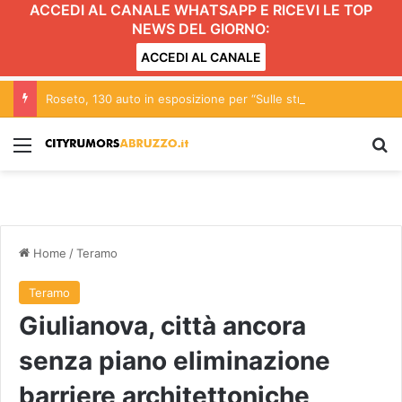
ACCEDI AL CANALE WHATSAPP E RICEVI LE TOP
NEWS DEL GIORNO:
ACCEDI AL CANALE
Roseto, 130 auto in esposizione per “Sulle strade di Rosburgo”
Menu
C
Home
/
Teramo
Teramo
Giulianova, città ancora
senza piano eliminazione
barriere architettoniche