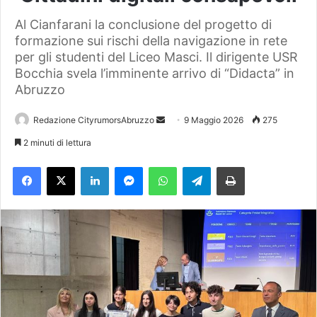
Al Cianfarani la conclusione del progetto di
formazione sui rischi della navigazione in rete
per gli studenti del Liceo Masci. Il dirigente USR
Bocchia svela l’imminente arrivo di “Didacta” in
Abruzzo
Redazione CityrumorsAbruzzo
I
9 Maggio 2026
275
n
2 minuti di lettura
v
Facebook
X
LinkedIn
Messenger
WhatsApp
Telegram
Stampa
i
a
u
n
'
e
m
a
i