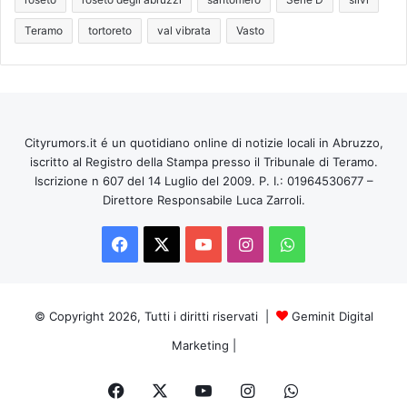
Teramo
tortoreto
val vibrata
Vasto
Cityrumors.it é un quotidiano online di notizie locali in Abruzzo,
iscritto al Registro della Stampa presso il Tribunale di Teramo.
Iscrizione n 607 del 14 Luglio del 2009. P. I.: 01964530677 –
Direttore Responsabile Luca Zarroli.
Facebook
X
You
Instagram
WhatsApp
Tube
© Copyright 2026, Tutti i diritti riservati |
Geminit Digital
Marketing
|
Facebook
X
You
Instagram
WhatsApp