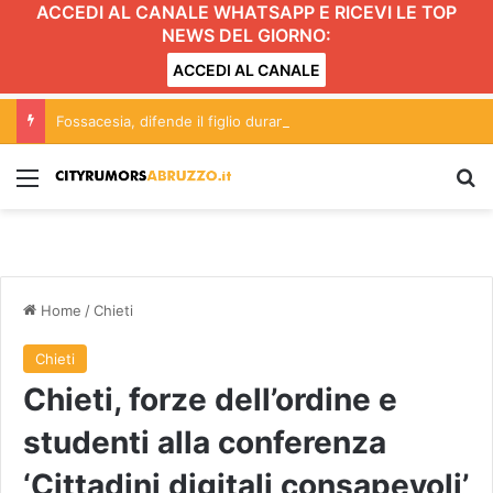
ACCEDI AL CANALE WHATSAPP E RICEVI LE TOP
NEWS DEL GIORNO:
ACCEDI AL CANALE
Fossacesia, difende il figlio durante una lite. Preso a pugni è grave in ospedale
Menu
C
Home
/
Chieti
Chieti
Chieti, forze dell’ordine e
studenti alla conferenza
‘Cittadini digitali consapevoli’