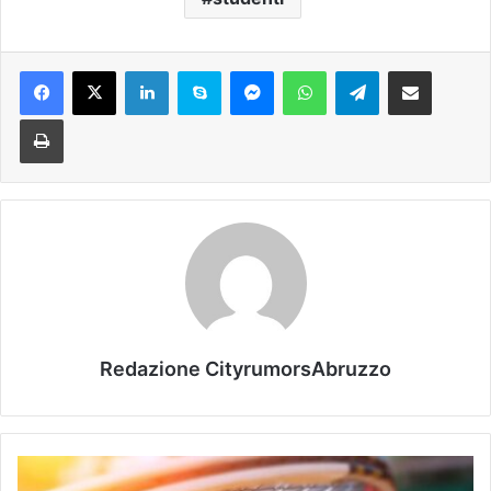
Facebook
X
LinkedIn
Skype
Messenger
WhatsApp
Telegram
Condividi via mail
Stampa
Redazione CityrumorsAbruzzo