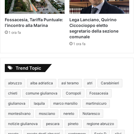
Fossacesia, Tariffa Puntuale:
Lega Lanciano, Quirino
l’incontro alla Marina
Ciccocioppo eletto
segretario della sezione
1 ora fa
comunale
1 ora fa
Trend Topic
abruzzo
alba adriatica
asl teramo
atri
Carabinieri
chieti
comune giulianova
Corropoli
Fossacesia
giulianova
laquila
marco marsilio
martinsicuro
montesilvano
mosciano
nereto
Notaresco
notizie giulianova
pescara
pineto
regione abruzzo
roseto
roseto degli abruzzi
santomero
Serie D
silvi