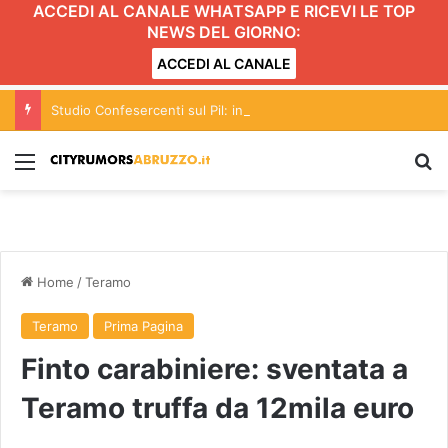
ACCEDI AL CANALE WHATSAPP E RICEVI LE TOP
NEWS DEL GIORNO:
ACCEDI AL CANALE
Studio Confesercenti sul Pil: in Abruzzo nel 2026 cresce dello 0,9%
Menu
C
Home
/
Teramo
Teramo
Prima Pagina
Finto carabiniere: sventata a
Teramo truffa da 12mila euro