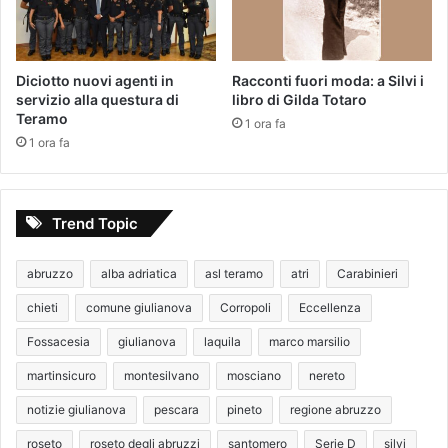
Diciotto nuovi agenti in
Racconti fuori moda: a Silvi i
servizio alla questura di
libro di Gilda Totaro
Teramo
1 ora fa
1 ora fa
Trend Topic
abruzzo
alba adriatica
asl teramo
atri
Carabinieri
chieti
comune giulianova
Corropoli
Eccellenza
Fossacesia
giulianova
laquila
marco marsilio
martinsicuro
montesilvano
mosciano
nereto
notizie giulianova
pescara
pineto
regione abruzzo
roseto
roseto degli abruzzi
santomero
Serie D
silvi