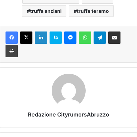
truffa anziani
truffa teramo
Facebook
X
LinkedIn
Skype
Messenger
WhatsApp
Telegram
Condividi via mail
Stampa
Redazione CityrumorsAbruzzo