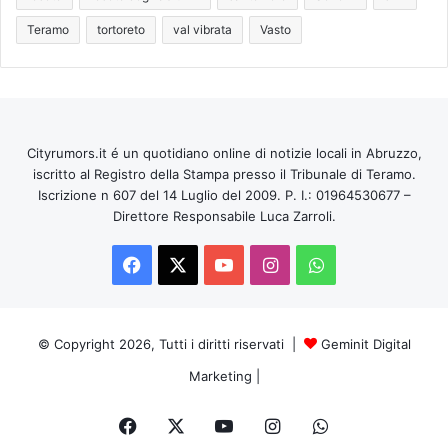
Teramo
tortoreto
val vibrata
Vasto
Cityrumors.it é un quotidiano online di notizie locali in Abruzzo,
iscritto al Registro della Stampa presso il Tribunale di Teramo.
Iscrizione n 607 del 14 Luglio del 2009. P. I.: 01964530677 –
Direttore Responsabile Luca Zarroli.
Facebook
X
You
Instagram
WhatsApp
Tube
© Copyright 2026, Tutti i diritti riservati |
Geminit Digital
Marketing
|
Facebook
X
You
Instagram
WhatsApp