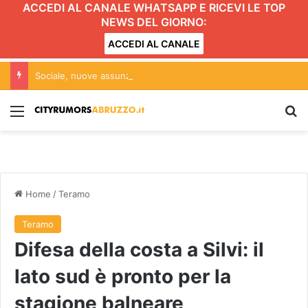
ACCEDI AL CANALE WHATSAPP E RICEVI LE TOP
NEWS DEL GIORNO:
ACCEDI AL CANALE
Sociale, nuove assunzioni per potenziare Punti unici di accesso
Menu
C
Home
/
Teramo
Teramo
Difesa della costa a Silvi: il
lato sud è pronto per la
stagione balneare