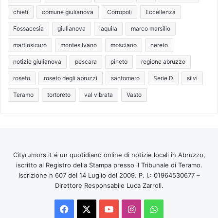
chieti
comune giulianova
Corropoli
Eccellenza
Fossacesia
giulianova
laquila
marco marsilio
martinsicuro
montesilvano
mosciano
nereto
notizie giulianova
pescara
pineto
regione abruzzo
roseto
roseto degli abruzzi
santomero
Serie D
silvi
Teramo
tortoreto
val vibrata
Vasto
Cityrumors.it é un quotidiano online di notizie locali in Abruzzo,
iscritto al Registro della Stampa presso il Tribunale di Teramo.
Iscrizione n 607 del 14 Luglio del 2009. P. I.: 01964530677 –
Direttore Responsabile Luca Zarroli.
Facebook
X
You
Instagram
WhatsApp