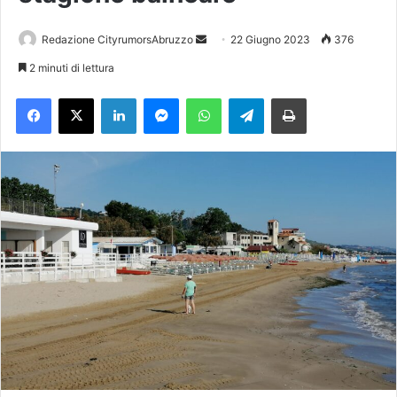
Redazione CityrumorsAbruzzo
I
22 Giugno 2023
376
n
2 minuti di lettura
v
Facebook
X
LinkedIn
Messenger
WhatsApp
Telegram
Stampa
i
a
u
n
'
e
m
a
i
l