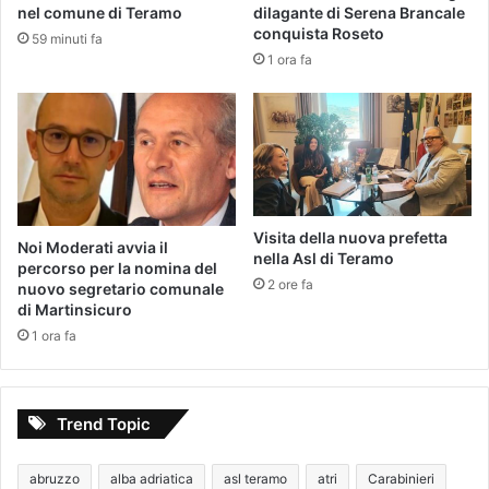
nel comune di Teramo
dilagante di Serena Brancale
conquista Roseto
59 minuti fa
1 ora fa
Visita della nuova prefetta
Noi Moderati avvia il
nella Asl di Teramo
percorso per la nomina del
2 ore fa
nuovo segretario comunale
di Martinsicuro
1 ora fa
Trend Topic
abruzzo
alba adriatica
asl teramo
atri
Carabinieri