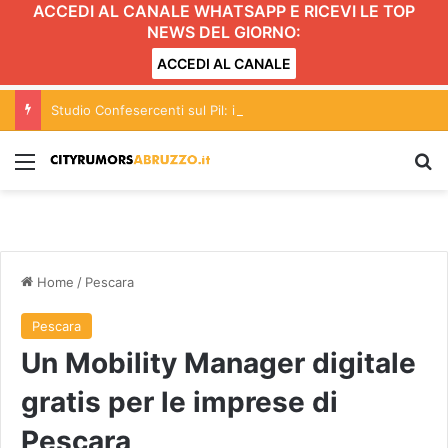
ACCEDI AL CANALE WHATSAPP E RICEVI LE TOP
NEWS DEL GIORNO:
ACCEDI AL CANALE
Studio Confesercenti sul Pil: in Abruzzo nel 2026 cresce dello 0,9%
Menu
C
Home
/
Pescara
Pescara
Un Mobility Manager digitale
gratis per le imprese di
Pescara