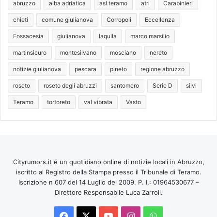
abruzzo
alba adriatica
asl teramo
atri
Carabinieri
chieti
comune giulianova
Corropoli
Eccellenza
Fossacesia
giulianova
laquila
marco marsilio
martinsicuro
montesilvano
mosciano
nereto
notizie giulianova
pescara
pineto
regione abruzzo
roseto
roseto degli abruzzi
santomero
Serie D
silvi
Teramo
tortoreto
val vibrata
Vasto
Cityrumors.it é un quotidiano online di notizie locali in Abruzzo,
iscritto al Registro della Stampa presso il Tribunale di Teramo.
Iscrizione n 607 del 14 Luglio del 2009. P. I.: 01964530677 –
Direttore Responsabile Luca Zarroli.
Facebook
X
You
Instagram
WhatsApp