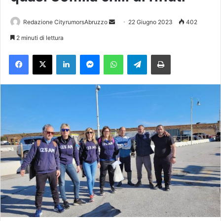
Redazione CityrumorsAbruzzo
I
22 Giugno 2023
402
n
2 minuti di lettura
v
Facebook
X
LinkedIn
Messenger
WhatsApp
Telegram
Stampa
i
a
u
n
'
e
m
a
i
l