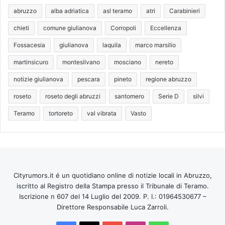
abruzzo
alba adriatica
asl teramo
atri
Carabinieri
chieti
comune giulianova
Corropoli
Eccellenza
Fossacesia
giulianova
laquila
marco marsilio
martinsicuro
montesilvano
mosciano
nereto
notizie giulianova
pescara
pineto
regione abruzzo
roseto
roseto degli abruzzi
santomero
Serie D
silvi
Teramo
tortoreto
val vibrata
Vasto
Cityrumors.it é un quotidiano online di notizie locali in Abruzzo,
iscritto al Registro della Stampa presso il Tribunale di Teramo.
Iscrizione n 607 del 14 Luglio del 2009. P. I.: 01964530677 –
Direttore Responsabile Luca Zarroli.