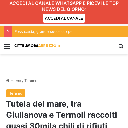
ACCEDI AL CANALE WHATSAPP E RICEVI LE TOP
NEWS DEL GIORNO:
ACCEDI AL CANALE
Fossacesia, grande successo per la seconda edizione de ‘Le Notti del Vino’
Menu
C
Home
/
Teramo
Teramo
Tutela del mare, tra
Giulianova e Termoli raccolti
quasi 30mila chili di rifiuti