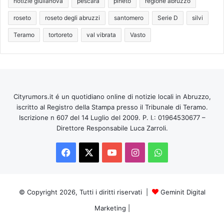
notizie giulianova
pescara
pineto
regione abruzzo
roseto
roseto degli abruzzi
santomero
Serie D
silvi
Teramo
tortoreto
val vibrata
Vasto
Cityrumors.it é un quotidiano online di notizie locali in Abruzzo,
iscritto al Registro della Stampa presso il Tribunale di Teramo.
Iscrizione n 607 del 14 Luglio del 2009. P. I.: 01964530677 –
Direttore Responsabile Luca Zarroli.
Facebook
X
You
Instagram
WhatsApp
Tube
© Copyright 2026, Tutti i diritti riservati |
Geminit Digital
Marketing
|