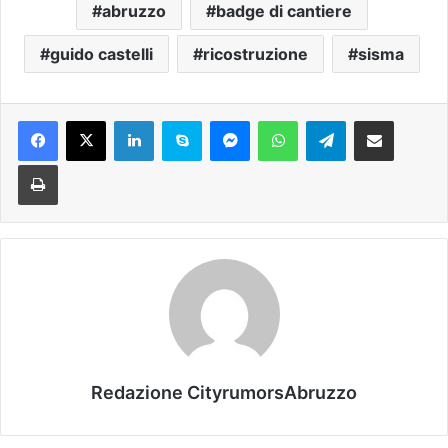
abruzzo
badge di cantiere
guido castelli
ricostruzione
sisma
Facebook
X
LinkedIn
Skype
Messenger
WhatsApp
Telegram
Condividi via mail
Stampa
Redazione CityrumorsAbruzzo