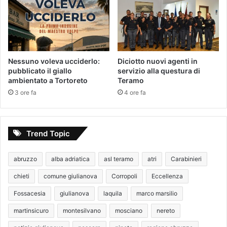
Nessuno voleva ucciderlo:
Diciotto nuovi agenti in
pubblicato il giallo
servizio alla questura di
ambientato a Tortoreto
Teramo
3 ore fa
4 ore fa
Trend Topic
abruzzo
alba adriatica
asl teramo
atri
Carabinieri
chieti
comune giulianova
Corropoli
Eccellenza
Fossacesia
giulianova
laquila
marco marsilio
martinsicuro
montesilvano
mosciano
nereto