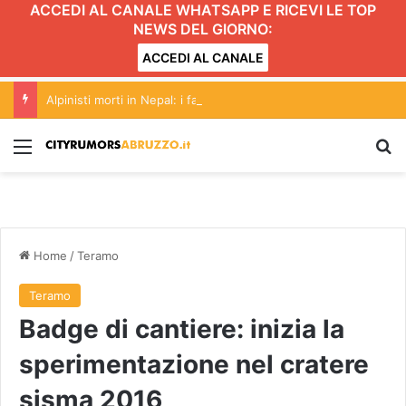
ACCEDI AL CANALE WHATSAPP E RICEVI LE TOP
NEWS DEL GIORNO:
ACCEDI AL CANALE
Alpinisti morti in Nepal: i familiari di Marco di Marcello in viaggio
Menu
C
Home
/
Teramo
Teramo
Badge di cantiere: inizia la
sperimentazione nel cratere
sisma 2016