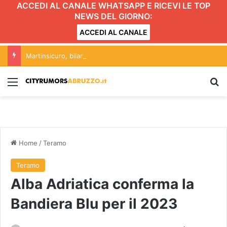
ACCEDI AL CANALE WHATSAPP E RICEVI LE TOP
NEWS DEL GIORNO:
ACCEDI AL CANALE
Martinsicuro, bilancio Poliservice: ecco perché abbiamo votato a favore
Menu
C
Home
/
Teramo
Teramo
Alba Adriatica conferma la
Bandiera Blu per il 2023