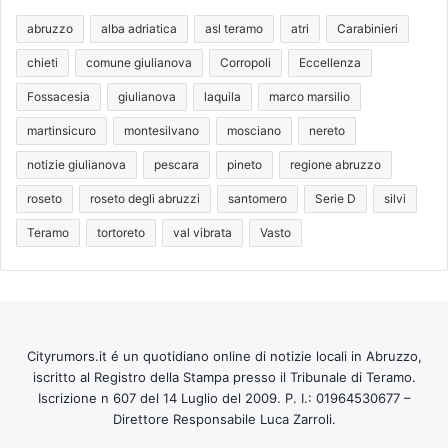
abruzzo
alba adriatica
asl teramo
atri
Carabinieri
chieti
comune giulianova
Corropoli
Eccellenza
Fossacesia
giulianova
laquila
marco marsilio
martinsicuro
montesilvano
mosciano
nereto
notizie giulianova
pescara
pineto
regione abruzzo
roseto
roseto degli abruzzi
santomero
Serie D
silvi
Teramo
tortoreto
val vibrata
Vasto
Cityrumors.it é un quotidiano online di notizie locali in Abruzzo,
iscritto al Registro della Stampa presso il Tribunale di Teramo.
Iscrizione n 607 del 14 Luglio del 2009. P. I.: 01964530677 –
Direttore Responsabile Luca Zarroli.