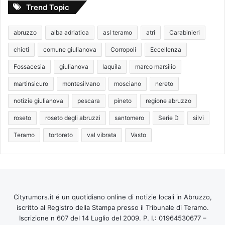
Trend Topic
abruzzo
alba adriatica
asl teramo
atri
Carabinieri
chieti
comune giulianova
Corropoli
Eccellenza
Fossacesia
giulianova
laquila
marco marsilio
martinsicuro
montesilvano
mosciano
nereto
notizie giulianova
pescara
pineto
regione abruzzo
roseto
roseto degli abruzzi
santomero
Serie D
silvi
Teramo
tortoreto
val vibrata
Vasto
Cityrumors.it é un quotidiano online di notizie locali in Abruzzo,
iscritto al Registro della Stampa presso il Tribunale di Teramo.
Iscrizione n 607 del 14 Luglio del 2009. P. I.: 01964530677 –