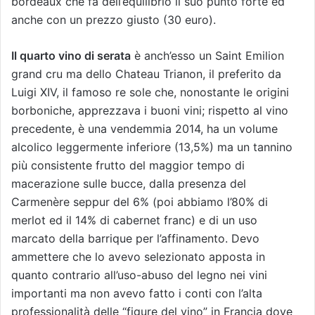
bordeaux che fa dell’equilibrio il suo punto forte ed
anche con un prezzo giusto (30 euro).
Il quarto vino di serata
è anch’esso un Saint Emilion
grand cru ma dello Chateau Trianon, il preferito da
Luigi XIV, il famoso re sole che, nonostante le origini
borboniche, apprezzava i buoni vini; rispetto al vino
precedente, è una vendemmia 2014, ha un volume
alcolico leggermente inferiore (13,5%) ma un tannino
più consistente frutto del maggior tempo di
macerazione sulle bucce, dalla presenza del
Carmenère seppur del 6% (poi abbiamo l’80% di
merlot ed il 14% di cabernet franc) e di un uso
marcato della barrique per l’affinamento. Devo
ammettere che lo avevo selezionato apposta in
quanto contrario all’uso-abuso del legno nei vini
importanti ma non avevo fatto i conti con l’alta
professionalità delle “figure del vino” in Francia dove