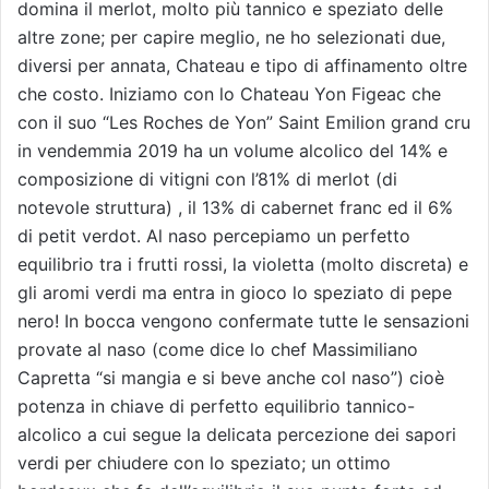
domina il merlot, molto più tannico e speziato delle
altre zone; per capire meglio, ne ho selezionati due,
diversi per annata, Chateau e tipo di affinamento oltre
che costo. Iniziamo con lo Chateau Yon Figeac che
con il suo “Les Roches de Yon” Saint Emilion grand cru
in vendemmia 2019 ha un volume alcolico del 14% e
composizione di vitigni con l’81% di merlot (di
notevole struttura) , il 13% di cabernet franc ed il 6%
di petit verdot. Al naso percepiamo un perfetto
equilibrio tra i frutti rossi, la violetta (molto discreta) e
gli aromi verdi ma entra in gioco lo speziato di pepe
nero! In bocca vengono confermate tutte le sensazioni
provate al naso (come dice lo chef Massimiliano
Capretta “si mangia e si beve anche col naso”) cioè
potenza in chiave di perfetto equilibrio tannico-
alcolico a cui segue la delicata percezione dei sapori
verdi per chiudere con lo speziato; un ottimo