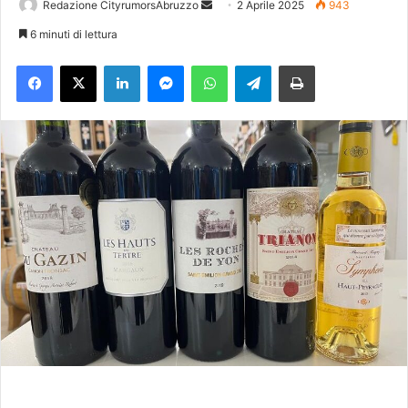
Redazione CityrumorsAbruzzo
I
2 Aprile 2025
943
n
6 minuti di lettura
v
Facebook
X
LinkedIn
Messenger
WhatsApp
Telegram
Stampa
i
a
u
n
'
e
m
a
i
l