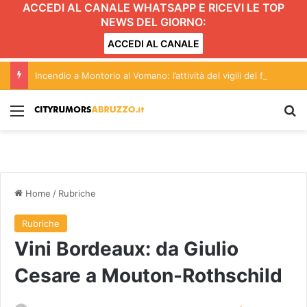
ACCEDI AL CANALE WHATSAPP E RICEVI LE TOP
NEWS DEL GIORNO:
ACCEDI AL CANALE
Incendio a Montorio al Vomano: l’attività del vigili del fuoco FOTO VIDEO
Menu
C
Home
/
Rubriche
Rubriche
Vini Bordeaux: da Giulio
Cesare a Mouton-Rothschild