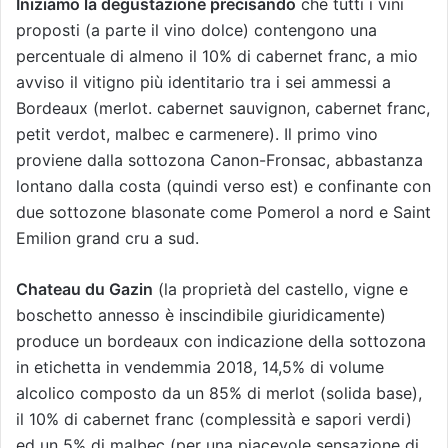
Iniziamo la degustazione precisando
che tutti i vini
proposti (a parte il vino dolce) contengono una
percentuale di almeno il 10% di cabernet franc, a mio
avviso il vitigno più identitario tra i sei ammessi a
Bordeaux (merlot. cabernet sauvignon, cabernet franc,
petit verdot, malbec e carmenere). Il primo vino
proviene dalla sottozona Canon-Fronsac, abbastanza
lontano dalla costa (quindi verso est) e confinante con
due sottozone blasonate come Pomerol a nord e Saint
Emilion grand cru a sud.
Chateau du Gazin
(la proprietà del castello, vigne e
boschetto annesso è inscindibile giuridicamente)
produce un bordeaux con indicazione della sottozona
in etichetta in vendemmia 2018, 14,5% di volume
alcolico composto da un 85% di merlot (solida base),
il 10% di cabernet franc (complessità e sapori verdi)
ed un 5% di malbec (per una piacevole sensazione di