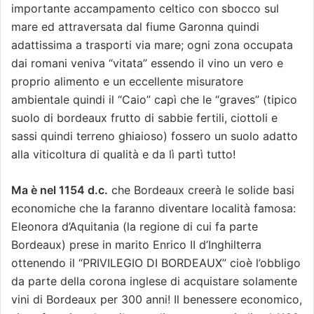
importante accampamento celtico con sbocco sul
mare ed attraversata dal fiume Garonna quindi
adattissima a trasporti via mare; ogni zona occupata
dai romani veniva “vitata” essendo il vino un vero e
proprio alimento e un eccellente misuratore
ambientale quindi il “Caio” capì che le “graves” (tipico
suolo di bordeaux frutto di sabbie fertili, ciottoli e
sassi quindi terreno ghiaioso) fossero un suolo adatto
alla viticoltura di qualità e da lì partì tutto!
Ma è nel 1154 d.c.
che Bordeaux creerà le solide basi
economiche che la faranno diventare località famosa:
Eleonora d’Aquitania (la regione di cui fa parte
Bordeaux) prese in marito Enrico II d’Inghilterra
ottenendo il “PRIVILEGIO DI BORDEAUX” cioè l’obbligo
da parte della corona inglese di acquistare solamente
vini di Bordeaux per 300 anni! Il benessere economico,