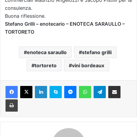
commerciali Maurizio Angelozzi e Jacopo Pistilli per la
consulenza.
Buona riflessione.
Stefano Grilli – enotecario – ENOTECA SARAULLO –
TORTORETO
enoteca saraullo
stefano grilli
tortoreto
vini bordeaux
Facebook
X
LinkedIn
Skype
Messenger
WhatsApp
Telegram
Condividi via mail
Stampa