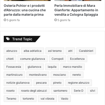
Osteria Pchior e i prodotti
Perla Immobiliare di Mara
d’Abruzzo: una cucina che
Gianforte: Appartamento in
parte dalla materia prima
vendita a Cologna Spiaggia
5 giorni fa
5 giorni fa
Trend Topic
abruzzo
alba adriatica
asl teramo
atri
Carabinieri
chieti
comune giulianova
Corropoli
Eccellenza
Fossacesia
giulianova
laquila
marco marsilio
martinsicuro
montesilvano
mosciano
nereto
notizie giulianova
pescara
pineto
regione abruzzo
roseto
roseto degli abruzzi
santomero
Serie D
silvi
Teramo
tortoreto
val vibrata
Vasto