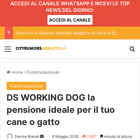
ACCEDI AL CANALE WHATSAPP E RICEVI LE TOP
NEWS DEL GIORNO:
ACCEDI AL CANALE
Emozioni in Musica: l’energia dilagante di Serena Brancale conquista Roseto
Menu
C
Home
/
Pubbliredazionali
Pubbliredazionali
DS WORKING DOG la
pensione ideale per il tuo
cane o gatto
Denise Brandi
I
8 Maggio 2026
2.697
minuto di lettura