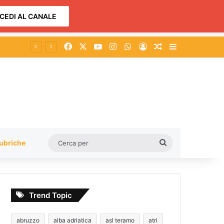
CEDI AL CANALE
Facebook
X
You Tube
Instagram
WhatsApp
Accedi
Un articolo a c
Barra lateral
Cerca
ubriche
per
Trend Topic
abruzzo
alba adriatica
asl teramo
atri