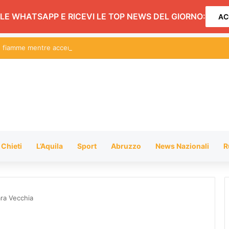
LE WHATSAPP E RICEVI LE TOP NEWS DEL GIORNO:
AC
le fiamme mentre accende il barbecue
Chieti
L’Aquila
Sport
Abruzzo
News Nazionali
R
ara Vecchia