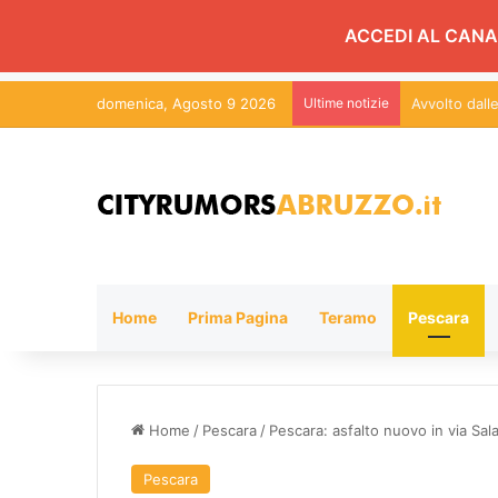
ACCEDI AL CANA
domenica, Agosto 9 2026
Ultime notizie
Avvolto dal
Home
Prima Pagina
Teramo
Pescara
Home
/
Pescara
/
Pescara: asfalto nuovo in via Sal
Pescara