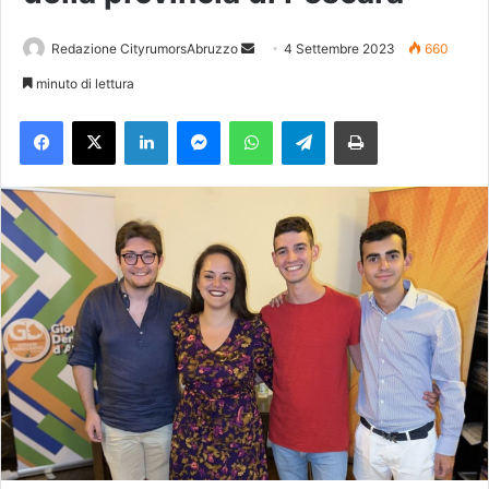
Redazione CityrumorsAbruzzo
I
4 Settembre 2023
660
n
minuto di lettura
v
Facebook
X
LinkedIn
Messenger
WhatsApp
Telegram
Stampa
i
a
u
n
'
e
m
a
i
l