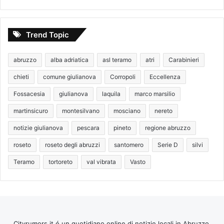
Trend Topic
abruzzo
alba adriatica
asl teramo
atri
Carabinieri
chieti
comune giulianova
Corropoli
Eccellenza
Fossacesia
giulianova
laquila
marco marsilio
martinsicuro
montesilvano
mosciano
nereto
notizie giulianova
pescara
pineto
regione abruzzo
roseto
roseto degli abruzzi
santomero
Serie D
silvi
Teramo
tortoreto
val vibrata
Vasto
Cityrumors.it é un quotidiano online di notizie locali in Abruzzo,