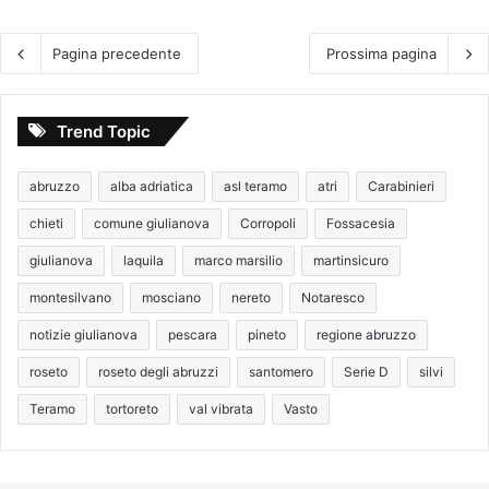
a
i
e
l
e
d
Pagina precedente
Prossima pagina
a
r
’
f
e
A
u
d
b
g
Trend Topic
u
r
a
r
u
i
a
z
abruzzo
alba adriatica
asl teramo
atri
Carabinieri
n
n
z
b
t
chieti
comune giulianova
Corropoli
Fossacesia
o
i
e
giulianova
laquila
marco marsilio
martinsicuro
c
u
i
n
montesilvano
mosciano
nereto
Notaresco
c
c
l
notizie giulianova
pescara
pineto
regione abruzzo
o
e
n
roseto
roseto degli abruzzi
santomero
Serie D
silvi
t
t
t
r
Teramo
tortoreto
val vibrata
Vasto
a
o
:
l
f
l