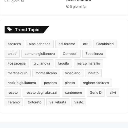
3 giorni fa
5 giorni fa
Trend Topic
abruzzo
alba adriatica
asl teramo
atri
Carabinieri
chieti
comune giulianova
Corropoli
Eccellenza
Fossacesia
giulianova
laquila
marco marsilio
martinsicuro
montesilvano
mosciano
nereto
notizie giulianova
pescara
pineto
regione abruzzo
roseto
roseto degli abruzzi
santomero
Serie D
silvi
Teramo
tortoreto
val vibrata
Vasto