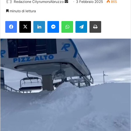
Redazione CityrumorsAbruzzo
I
3 Febbraio 2025
865
n
minuto di lettura
v
Facebook
X
LinkedIn
Messenger
WhatsApp
Telegram
Stampa
i
a
u
n
'
e
m
a
i
l