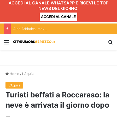
ACCEDI AL CANALE WHATSAPP E RICEVI LE TOP
NEWS DEL GIORNO:
ACCEDI AL CANALE
Alba Adriatica, movida e Gattopardo: conferenza aperta alle forze politiche. L’incontro
Menu
C
Home
/
L'Aquila
L'Aquila
Turisti beffati a Roccaraso: la
neve è arrivata il giorno dopo