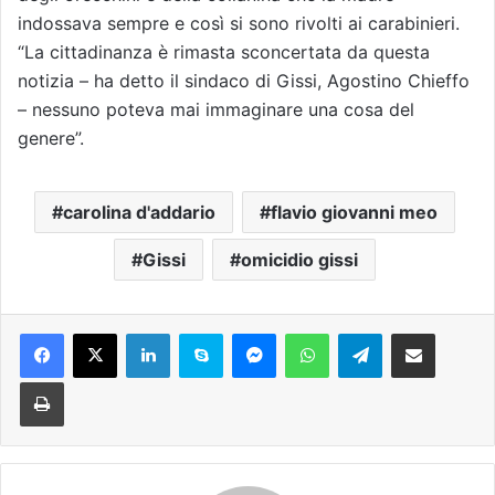
indossava sempre e così si sono rivolti ai carabinieri.
“La cittadinanza è rimasta sconcertata da questa
notizia – ha detto il sindaco di Gissi, Agostino Chieffo
– nessuno poteva mai immaginare una cosa del
genere”.
carolina d'addario
flavio giovanni meo
Gissi
omicidio gissi
Facebook
X
LinkedIn
Skype
Messenger
WhatsApp
Telegram
Condividi via mail
Stampa