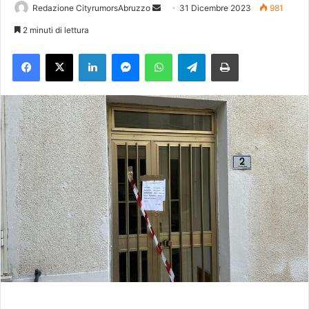
Redazione CityrumorsAbruzzo
I
31 Dicembre 2023
981
n
2 minuti di lettura
v
Facebook
X
LinkedIn
Messenger
WhatsApp
Telegram
Stampa
i
a
u
n
'
e
m
a
i
l