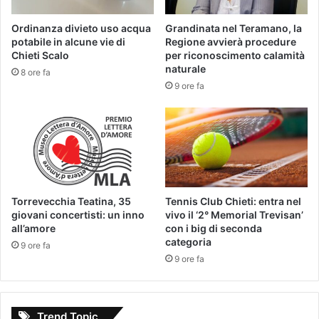
Ordinanza divieto uso acqua
Grandinata nel Teramano, la
potabile in alcune vie di
Regione avvierà procedure
Chieti Scalo
per riconoscimento calamità
naturale
8 ore fa
9 ore fa
Torrevecchia Teatina, 35
Tennis Club Chieti: entra nel
giovani concertisti: un inno
vivo il ‘2° Memorial Trevisan’
all’amore
con i big di seconda
categoria
9 ore fa
9 ore fa
Trend Topic