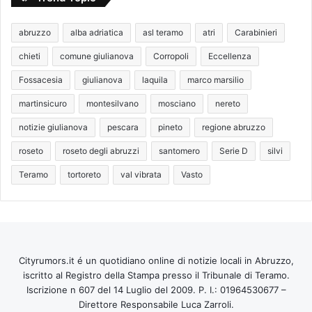
abruzzo
alba adriatica
asl teramo
atri
Carabinieri
chieti
comune giulianova
Corropoli
Eccellenza
Fossacesia
giulianova
laquila
marco marsilio
martinsicuro
montesilvano
mosciano
nereto
notizie giulianova
pescara
pineto
regione abruzzo
roseto
roseto degli abruzzi
santomero
Serie D
silvi
Teramo
tortoreto
val vibrata
Vasto
Cityrumors.it é un quotidiano online di notizie locali in Abruzzo,
iscritto al Registro della Stampa presso il Tribunale di Teramo.
Iscrizione n 607 del 14 Luglio del 2009. P. I.: 01964530677 –
Direttore Responsabile Luca Zarroli.