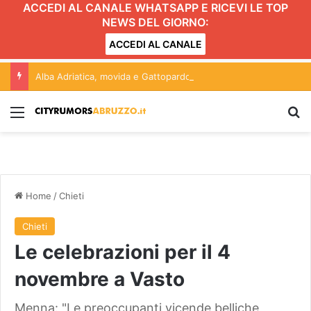
ACCEDI AL CANALE WHATSAPP E RICEVI LE TOP
NEWS DEL GIORNO:
ACCEDI AL CANALE
Alba Adriatica, movida e Gattopardo: conferenza aperta alle forze politiche. L’incontro
Menu
C
Home
/
Chieti
Chieti
Le celebrazioni per il 4
novembre a Vasto
Menna: "Le preoccupanti vicende belliche