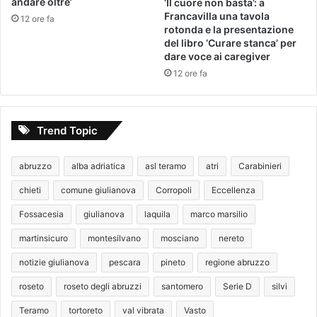
andare oltre’
‘Il cuore non basta’: a
Francavilla una tavola
12 ore fa
rotonda e la presentazione
del libro ‘Curare stanca’ per
dare voce ai caregiver
12 ore fa
Trend Topic
abruzzo
alba adriatica
asl teramo
atri
Carabinieri
chieti
comune giulianova
Corropoli
Eccellenza
Fossacesia
giulianova
laquila
marco marsilio
martinsicuro
montesilvano
mosciano
nereto
notizie giulianova
pescara
pineto
regione abruzzo
roseto
roseto degli abruzzi
santomero
Serie D
silvi
Teramo
tortoreto
val vibrata
Vasto