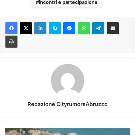
incontri e partecipazione
Facebook
X
LinkedIn
Skype
Messenger
WhatsApp
Telegram
Condividi via mail
Stampa
Redazione CityrumorsAbruzzo