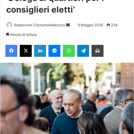
consiglieri eletti’
Redazione CityrumorsAbruzzo
I
9 Maggio 2026
238
n
minuto di lettura
v
Facebook
X
LinkedIn
Messenger
WhatsApp
Telegram
Stampa
i
a
u
n
'
e
m
a
i
l