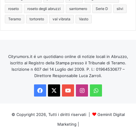
roseto
roseto degli abruzzi
santomero
Serie D
silvi
Teramo
tortoreto
val vibrata
Vasto
Cityrumors.it é un quotidiano online di notizie locali in Abruzzo,
iscritto al Registro della Stampa presso il Tribunale di Teramo.
Iscrizione n 607 del 14 Luglio del 2009. P. I.: 01964530677 –
Direttore Responsabile Luca Zarroli.
Facebook
X
You
Instagram
WhatsApp
Tube
© Copyright 2026, Tutti i diritti riservati |
Geminit Digital
Marketing
|