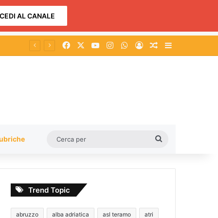
CEDI AL CANALE
Facebook
X
You Tube
Instagram
WhatsApp
Accedi
Un articolo a c
Barra lateral
Cerca
ubriche
per
Trend Topic
abruzzo
alba adriatica
asl teramo
atri