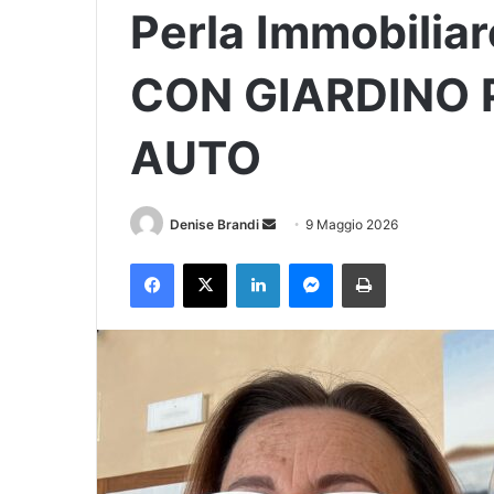
Perla Immobili
CON GIARDINO 
AUTO
Denise Brandi
I
9 Maggio 2026
n
Facebook
X
LinkedIn
Messenger
Stampa
v
i
a
u
n
'
e
m
a