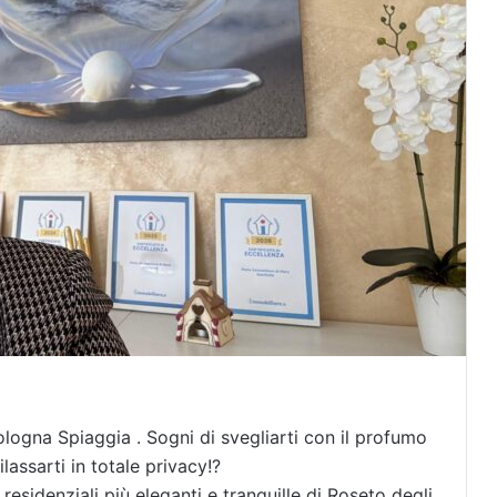
ologna Spiaggia . Sogni di svegliarti con il profumo
lassarti in totale privacy!?
 residenziali più eleganti e tranquille di Roseto degli