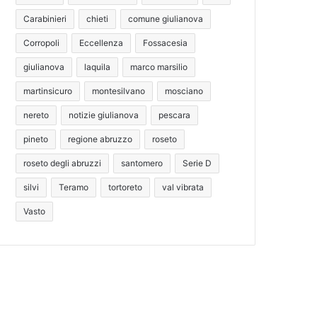
Carabinieri
chieti
comune giulianova
Corropoli
Eccellenza
Fossacesia
giulianova
laquila
marco marsilio
martinsicuro
montesilvano
mosciano
nereto
notizie giulianova
pescara
pineto
regione abruzzo
roseto
roseto degli abruzzi
santomero
Serie D
silvi
Teramo
tortoreto
val vibrata
Vasto