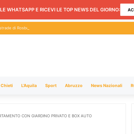
LE WHATSAPP E RICEVI LE TOP NEWS DEL GIORNO:
AC
 strade di Rosburgo” esposizione statica di auto, moto e pullman storici
Chieti
L’Aquila
Sport
Abruzzo
News Nazionali
R
PPARTAMENTO CON GIARDINO PRIVATO E BOX AUTO