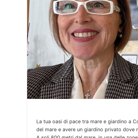
i
l
La tua oasi di pace tra mare e giardino a C
del mare e avere un giardino privato dove ri
​A soli 800 metri dal mare, in una delle zone