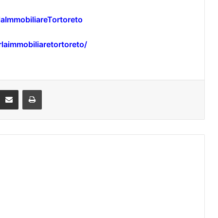
aImmobiliareTortoreto
laimmobiliaretortoreto/
Condividi via mail
Stampa