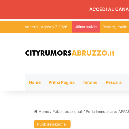
ACCEDI AL CANA
venerdì, Agosto 7 2026
Ultime notizie
Roseto, “sulle
Home
Prima Pagina
Teramo
Pescara
Home
/
Pubbliredazionali
/
Perla Immobiliare: A
Pubbliredazionali