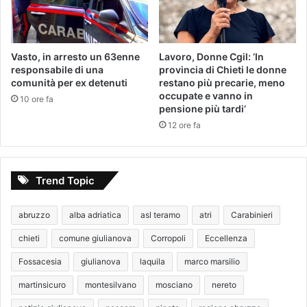
Vasto, in arresto un 63enne
Lavoro, Donne Cgil: ‘In
responsabile di una
provincia di Chieti le donne
comunità per ex detenuti
restano più precarie, meno
occupate e vanno in
10 ore fa
pensione più tardi’
12 ore fa
Trend Topic
abruzzo
alba adriatica
asl teramo
atri
Carabinieri
chieti
comune giulianova
Corropoli
Eccellenza
Fossacesia
giulianova
laquila
marco marsilio
martinsicuro
montesilvano
mosciano
nereto