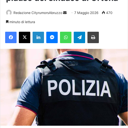
Redazione CityrumorsAbruzzo
I
7 Maggio 2026
470
n
minuto di lettura
v
Facebook
X
LinkedIn
Messenger
WhatsApp
Telegram
Stampa
i
a
u
n
'
e
m
a
i
l