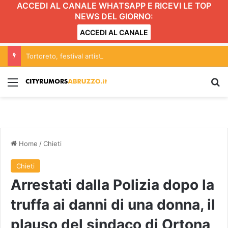
ACCEDI AL CANALE WHATSAPP E RICEVI LE TOP
NEWS DEL GIORNO:
ACCEDI AL CANALE
Tortoreto, festival artisti di strada: scattano limitazioni nella zona centrale del lungomare
Menu
C
Home
/
Chieti
Chieti
Arrestati dalla Polizia dopo la
truffa ai danni di una donna, il
plauso del sindaco di Ortona