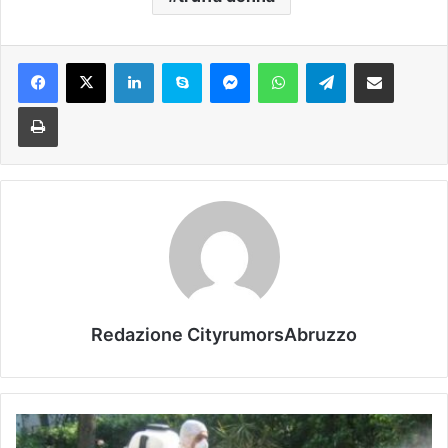
Facebook
X
LinkedIn
Skype
Messenger
WhatsApp
Telegram
Condividi via mail
Stampa
Redazione CityrumorsAbruzzo