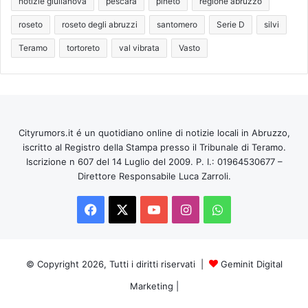
notizie giulianova
pescara
pineto
regione abruzzo
roseto
roseto degli abruzzi
santomero
Serie D
silvi
Teramo
tortoreto
val vibrata
Vasto
Cityrumors.it é un quotidiano online di notizie locali in Abruzzo,
iscritto al Registro della Stampa presso il Tribunale di Teramo.
Iscrizione n 607 del 14 Luglio del 2009. P. I.: 01964530677 –
Direttore Responsabile Luca Zarroli.
Facebook
X
You
Instagram
WhatsApp
Tube
© Copyright 2026, Tutti i diritti riservati |
Geminit Digital
Marketing
|