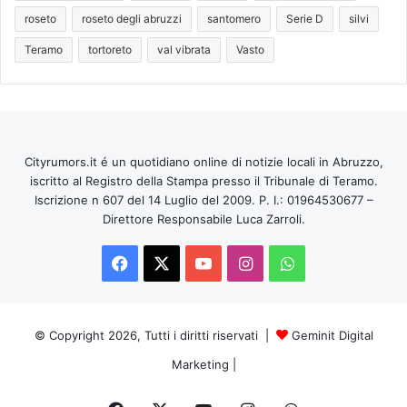
roseto
roseto degli abruzzi
santomero
Serie D
silvi
Teramo
tortoreto
val vibrata
Vasto
Cityrumors.it é un quotidiano online di notizie locali in Abruzzo,
iscritto al Registro della Stampa presso il Tribunale di Teramo.
Iscrizione n 607 del 14 Luglio del 2009. P. I.: 01964530677 –
Direttore Responsabile Luca Zarroli.
Facebook
X
You
Instagram
WhatsApp
Tube
© Copyright 2026, Tutti i diritti riservati |
Geminit Digital
Marketing
|