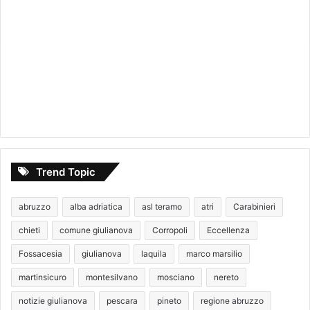
Trend Topic
abruzzo
alba adriatica
asl teramo
atri
Carabinieri
chieti
comune giulianova
Corropoli
Eccellenza
Fossacesia
giulianova
laquila
marco marsilio
martinsicuro
montesilvano
mosciano
nereto
notizie giulianova
pescara
pineto
regione abruzzo