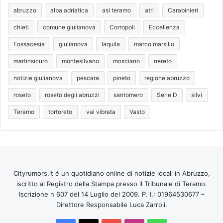
abruzzo
alba adriatica
asl teramo
atri
Carabinieri
chieti
comune giulianova
Corropoli
Eccellenza
Fossacesia
giulianova
laquila
marco marsilio
martinsicuro
montesilvano
mosciano
nereto
notizie giulianova
pescara
pineto
regione abruzzo
roseto
roseto degli abruzzi
santomero
Serie D
silvi
Teramo
tortoreto
val vibrata
Vasto
Cityrumors.it é un quotidiano online di notizie locali in Abruzzo,
iscritto al Registro della Stampa presso il Tribunale di Teramo.
Iscrizione n 607 del 14 Luglio del 2009. P. I.: 01964530677 –
Direttore Responsabile Luca Zarroli.