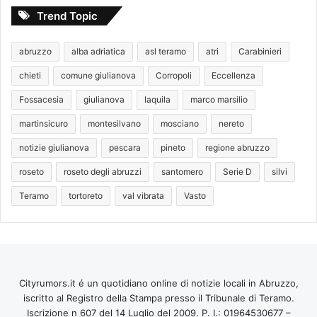
Trend Topic
abruzzo
alba adriatica
asl teramo
atri
Carabinieri
chieti
comune giulianova
Corropoli
Eccellenza
Fossacesia
giulianova
laquila
marco marsilio
martinsicuro
montesilvano
mosciano
nereto
notizie giulianova
pescara
pineto
regione abruzzo
roseto
roseto degli abruzzi
santomero
Serie D
silvi
Teramo
tortoreto
val vibrata
Vasto
Cityrumors.it é un quotidiano online di notizie locali in Abruzzo,
iscritto al Registro della Stampa presso il Tribunale di Teramo.
Iscrizione n 607 del 14 Luglio del 2009. P. I.: 01964530677 –