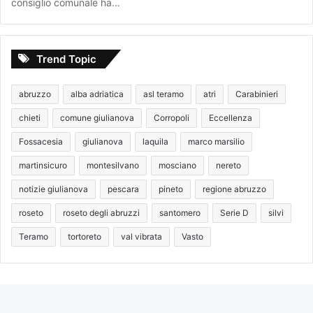
consiglio comunale ha…
Trend Topic
abruzzo
alba adriatica
asl teramo
atri
Carabinieri
chieti
comune giulianova
Corropoli
Eccellenza
Fossacesia
giulianova
laquila
marco marsilio
martinsicuro
montesilvano
mosciano
nereto
notizie giulianova
pescara
pineto
regione abruzzo
roseto
roseto degli abruzzi
santomero
Serie D
silvi
Teramo
tortoreto
val vibrata
Vasto