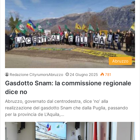
Abruzzo
Redazione CityrumorsAbruzzo
24 Giugno 2025
781
Gasdotto Snam: la commissione regionale
dice no
Abruzzo, governato dal centrodestra, dice ‘no’ alla
realizzazione del gasdotto Snam che dalla Puglia, passando
per la provincia de L’Aquila,…