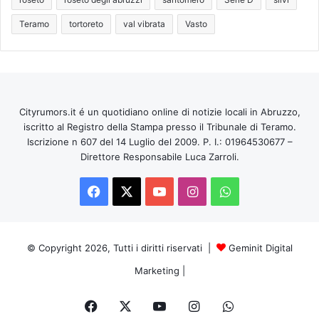
Teramo
tortoreto
val vibrata
Vasto
Cityrumors.it é un quotidiano online di notizie locali in Abruzzo,
iscritto al Registro della Stampa presso il Tribunale di Teramo.
Iscrizione n 607 del 14 Luglio del 2009. P. I.: 01964530677 –
Direttore Responsabile Luca Zarroli.
Facebook
X
You
Instagram
WhatsApp
Tube
© Copyright 2026, Tutti i diritti riservati |
Geminit Digital
Marketing
|
Facebook
X
You
Instagram
WhatsApp