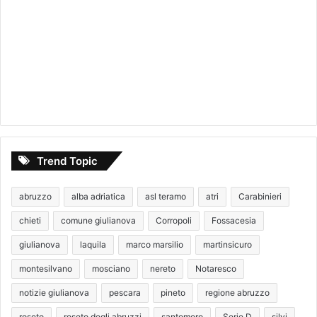
Trend Topic
abruzzo
alba adriatica
asl teramo
atri
Carabinieri
chieti
comune giulianova
Corropoli
Fossacesia
giulianova
laquila
marco marsilio
martinsicuro
montesilvano
mosciano
nereto
Notaresco
notizie giulianova
pescara
pineto
regione abruzzo
roseto
roseto degli abruzzi
santomero
Serie D
silvi