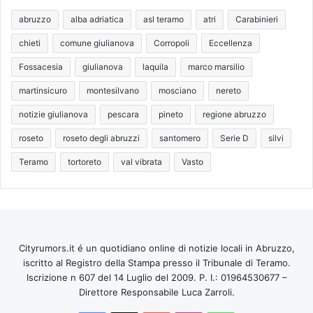
abruzzo
alba adriatica
asl teramo
atri
Carabinieri
chieti
comune giulianova
Corropoli
Eccellenza
Fossacesia
giulianova
laquila
marco marsilio
martinsicuro
montesilvano
mosciano
nereto
notizie giulianova
pescara
pineto
regione abruzzo
roseto
roseto degli abruzzi
santomero
Serie D
silvi
Teramo
tortoreto
val vibrata
Vasto
Cityrumors.it é un quotidiano online di notizie locali in Abruzzo,
iscritto al Registro della Stampa presso il Tribunale di Teramo.
Iscrizione n 607 del 14 Luglio del 2009. P. I.: 01964530677 –
Direttore Responsabile Luca Zarroli.