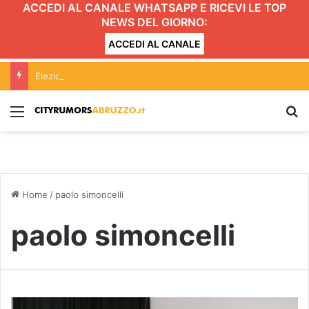
ACCEDI AL CANALE WHATSAPP E RICEVI LE TOP
NEWS DEL GIORNO:
ACCEDI AL CANALE
Elezioni Tortoreto, Lega: il centrodestra deve essere unito, confronto sul progetto per il 2027
Menu
C
Home
/
paolo simoncelli
paolo simoncelli