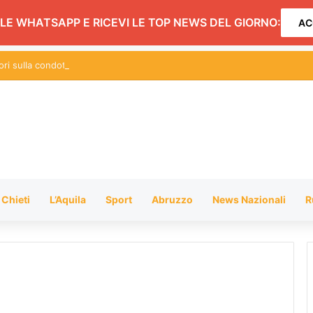
LE WHATSAPP E RICEVI LE TOP NEWS DEL GIORNO:
AC
vori sulla condotta adduttrice a Teramo: ecco dove potrebbe mancare l’a
Chieti
L’Aquila
Sport
Abruzzo
News Nazionali
R