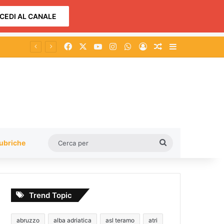
CEDI AL CANALE
Facebook
X
You Tube
Instagram
WhatsApp
Accedi
Un articolo a c
Barra lateral
cqua
Cerca
ubriche
per
Trend Topic
abruzzo
alba adriatica
asl teramo
atri