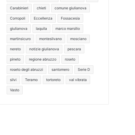
Carabinieri
chieti
comune giulianova
Corropoli
Eccellenza
Fossacesia
giulianova
laquila
marco marsilio
martinsicuro
montesilvano
mosciano
nereto
notizie giulianova
pescara
pineto
regione abruzzo
roseto
roseto degli abruzzi
santomero
Serie D
silvi
Teramo
tortoreto
val vibrata
Vasto