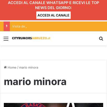
ACCEDI AL CANALE WHATSAPP E RICEVI LE TOP
NEWS DEL GIORNO:
ACCEDI AL CANALE
Visita della nuova prefetta nella Asl di Teramo
Menu
C
Home
/
mario minora
mario minora