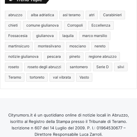
abruzzo
alba adriatica
asl teramo
atri
Carabinieri
chieti
comune giulianova
Corropoli
Eccellenza
Fossacesia
giulianova
laquila
marco marsilio
martinsicuro
montesilvano
mosciano
nereto
notizie giulianova
pescara
pineto
regione abruzzo
roseto
roseto degli abruzzi
santomero
Serie D
silvi
Teramo
tortoreto
val vibrata
Vasto
Cityrumors.it é un quotidiano online di notizie locali in Abruzzo,
iscritto al Registro della Stampa presso il Tribunale di Teramo.
Iscrizione n 607 del 14 Luglio del 2009. P. I.: 01964530677 –
Direttore Responsabile Luca Zarroli.