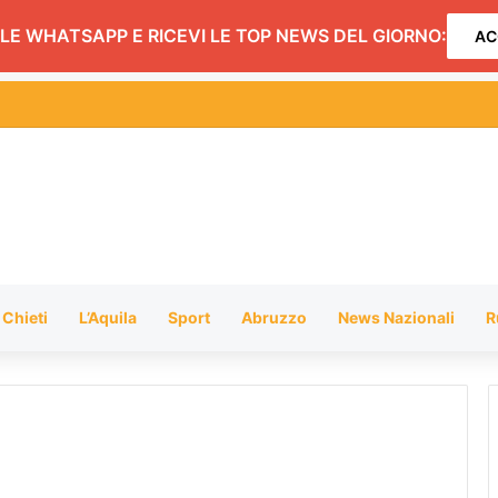
LE WHATSAPP E RICEVI LE TOP NEWS DEL GIORNO:
AC
ival artisti di strada: scattano limitazioni nella zona centrale del lungoma
Chieti
L’Aquila
Sport
Abruzzo
News Nazionali
R