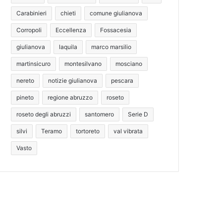
Carabinieri
chieti
comune giulianova
Corropoli
Eccellenza
Fossacesia
giulianova
laquila
marco marsilio
martinsicuro
montesilvano
mosciano
nereto
notizie giulianova
pescara
pineto
regione abruzzo
roseto
roseto degli abruzzi
santomero
Serie D
silvi
Teramo
tortoreto
val vibrata
Vasto