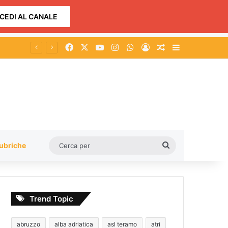
CEDI AL CANALE
Facebook
X
You Tube
Instagram
WhatsApp
Accedi
Un articolo a c
Barra lateral
re
Cerca
ubriche
per
Trend Topic
abruzzo
alba adriatica
asl teramo
atri