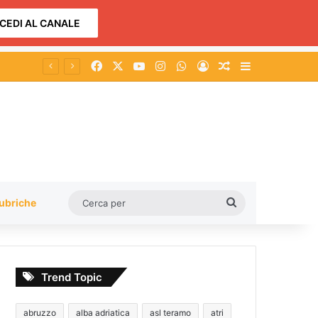
CEDI AL CANALE
Facebook
X
You Tube
Instagram
WhatsApp
Accedi
Un articolo a c
Barra lateral
Cerca
ubriche
per
Trend Topic
abruzzo
alba adriatica
asl teramo
atri