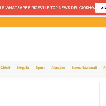
LE WHATSAPP E RICEVI LE TOP NEWS DEL GIORNO:
AC
ndi: dopo Montefino (spento) focolaio a Penna Sant’Andrea FOTO
Chieti
L’Aquila
Sport
Abruzzo
News Nazionali
R