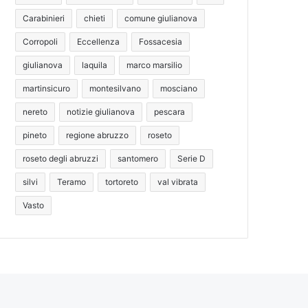
Carabinieri
chieti
comune giulianova
Corropoli
Eccellenza
Fossacesia
giulianova
laquila
marco marsilio
martinsicuro
montesilvano
mosciano
nereto
notizie giulianova
pescara
pineto
regione abruzzo
roseto
roseto degli abruzzi
santomero
Serie D
silvi
Teramo
tortoreto
val vibrata
Vasto