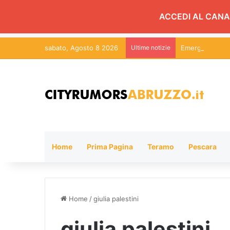
ACCEDI AL CANA
sabato, Agosto 8 2026
Ultime notizie
Emergenza ince
Home
Prima Pagina
Teramo
Pescara
Home
/
giulia palestini
giulia palestini