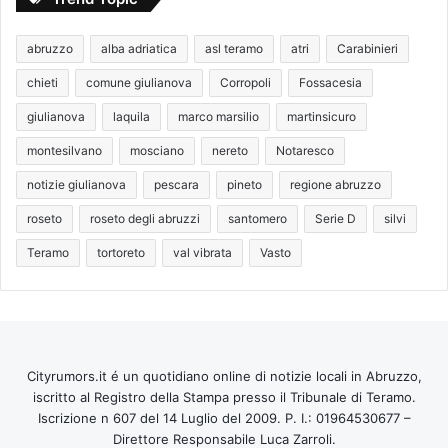
abruzzo
alba adriatica
asl teramo
atri
Carabinieri
chieti
comune giulianova
Corropoli
Fossacesia
giulianova
laquila
marco marsilio
martinsicuro
montesilvano
mosciano
nereto
Notaresco
notizie giulianova
pescara
pineto
regione abruzzo
roseto
roseto degli abruzzi
santomero
Serie D
silvi
Teramo
tortoreto
val vibrata
Vasto
Cityrumors.it é un quotidiano online di notizie locali in Abruzzo,
iscritto al Registro della Stampa presso il Tribunale di Teramo.
Iscrizione n 607 del 14 Luglio del 2009. P. I.: 01964530677 –
Direttore Responsabile Luca Zarroli.