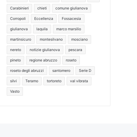
Carabinieri
chieti
comune giulianova
Corropoli
Eccellenza
Fossacesia
giulianova
laquila
marco marsilio
martinsicuro
montesilvano
mosciano
nereto
notizie giulianova
pescara
pineto
regione abruzzo
roseto
roseto degli abruzzi
santomero
Serie D
silvi
Teramo
tortoreto
val vibrata
Vasto