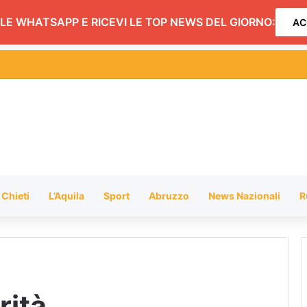
LE WHATSAPP E RICEVI LE TOP NEWS DEL GIORNO:
AC
Laguna Blu, Romani (Lega): il Comune approfondisca la vicenda
Chieti
L’Aquila
Sport
Abruzzo
News Nazionali
R
rità