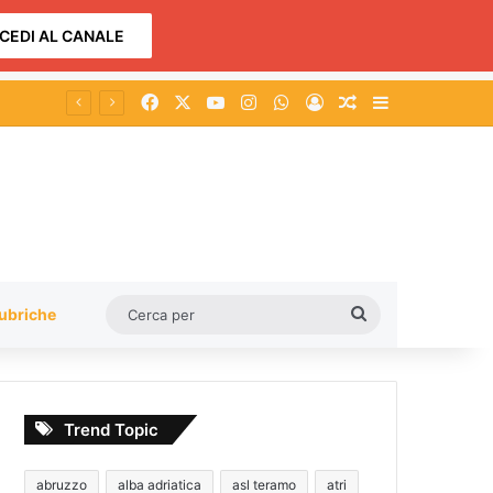
CEDI AL CANALE
Facebook
X
You Tube
Instagram
WhatsApp
Accedi
Un articolo a c
Barra lateral
Cerca
ubriche
per
Trend Topic
abruzzo
alba adriatica
asl teramo
atri