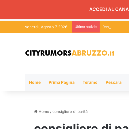
ACCEDI AL CANA
venerdì, Agosto 7 2026
Ultime notizie
Roseto, Hotel 
Home
Prima Pagina
Teramo
Pescara
Home
/
consigliere di parità
consigliere di pa